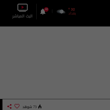
o
32
46
بغداد
البث المباشر
بالصورة
بالصوت
73 شوهد