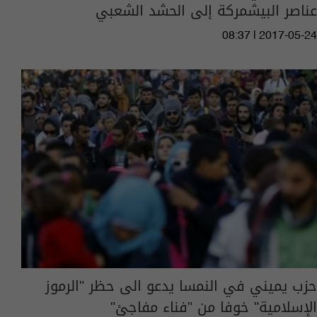
عناصر البيشمركة إلى الحشد الشعبي
08:37 | 2017-05-24
حزب يميني في النمسا يدعو الى حظر "الرموز
الإسلامية" خوفا من "فناء مفاجئ"