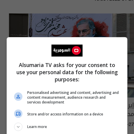
Alsumaria TV asks for your consent to
use your personal data for the following
purposes:
Personalised advertising and content, advertising and
content measurement, audience research and
إيران تكشف عن تفاصيل جديدة متعلقة بإغتيال
services development
محسن فخري زاده
Store and/or access information on a device
07:01 | 2021-11-27
Learn more