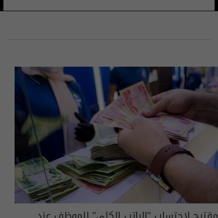
مقترح لاحتساب "الراتب الكلي" للموظف عند