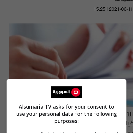
15:25 | 2021-06-11
Alsumaria TV asks for your consent to
التقاليد تحصر النساء بوظائف محددة.. تقرير يرصد
use your personal data for the following
purposes:
غياب التوازن "الجندري" في الوزارات