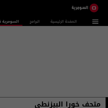
الصفحة الرئيسية
البرامج
السومرية ن
متحف خورا البيزنطي