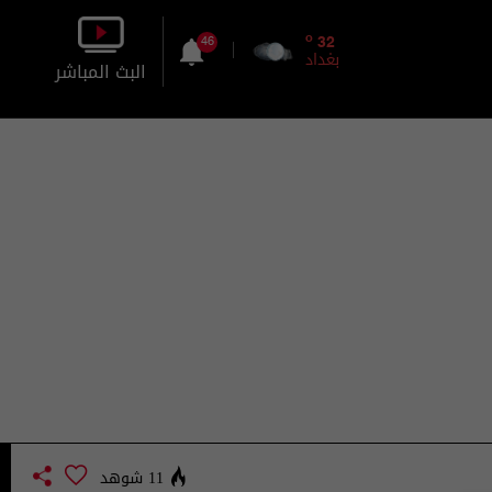
o
32
46
بغداد
البث المباشر
بالصورة
بالصوت
11 شوهد