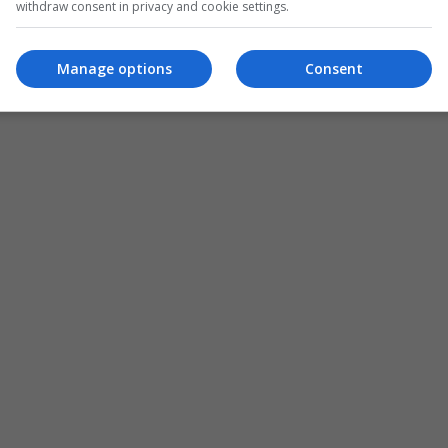
withdraw consent in privacy and cookie settings.
Manage options
Consent