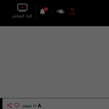
o
32
26
بغداد
البث المباشر
بالصورة
بالصوت
10 شوهد