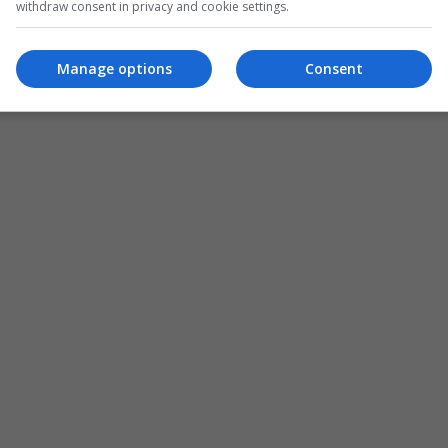
withdraw consent in privacy and cookie settings.
Manage options
Consent