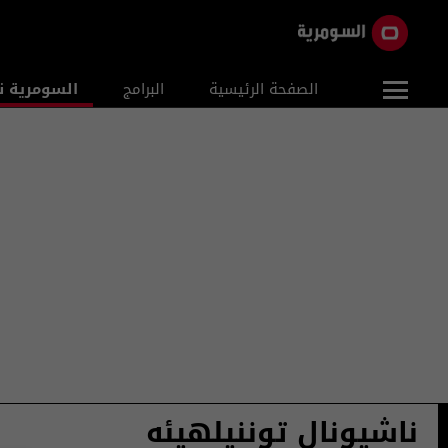
الصفحة الرئيسية
البرامج
السومرية ن
ناشيونال توننيلهيئه