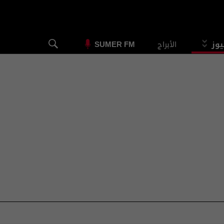
يوز
الأبراج
SUMER FM