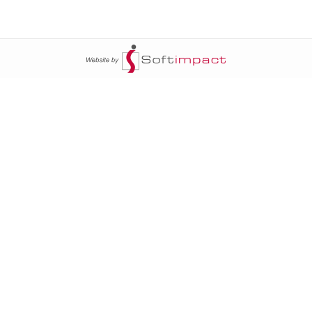
ج
السومرية نيوز
20
سياسة
عالم السيارات
محليات
أخبار الأبراج
20
خاص السومرية
أخبار الطقس
أمن
إنفوغراف
20
دوليات
فن وثقافة
اتي
حالة الطقس
الأبراج
ا