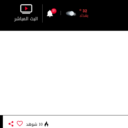
o
32
51
بغداد
البث المباشر
بالصورة
بالصوت
10 شوهد