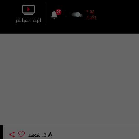
o
32
37
بغداد
البث المباشر
بالصورة
بالصوت
13 شوهد