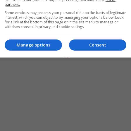
partners.
Some vendors may process your personal data on the basis of legitimate
interest, which you can object to by managing your options below. Look
for a link at the bottom of this page or in the site menu to manage or
withdraw consent in privacy and cookie settings.
Manage options
Consent
المزيد