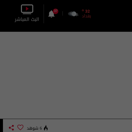
o
32
37
بغداد
البث المباشر
بالصورة
بالصوت
6 شوهد