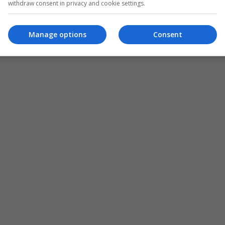
withdraw consent in privacy and cookie settings.
Manage options
Consent