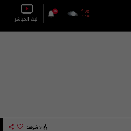
o
32
46
بغداد
البث المباشر
بالصورة
بالصوت
9 شوهد