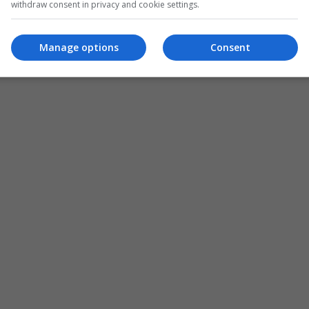
withdraw consent in privacy and cookie settings.
Manage options
Consent