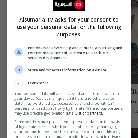
Alsumaria TV asks for your consent to
use your personal data for the following
purposes:
Personalised advertising and content, advertising and
content measurement, audience research and
services development
Store and/or access information on a device
Learn more
بالأرقام.. الداخلية تعلن نجاح أضخم عملية
Your personal data will be processed and information from
سيبرانية في المنطقة
your device (cookies, unique identifiers, and other device
data) may be stored by, accessed by and shared with 231
partners, or used specifically by this site. We and our partners
15:33 | 2026-05-18
may use precise geolocation data.
List of partners.
Some vendors may process your personal data on the basis
of legitimate interest, which you can object to by managing
your options below. Look for a link at the bottom of this page
or in the site menu to manage or withdraw consent in privacy