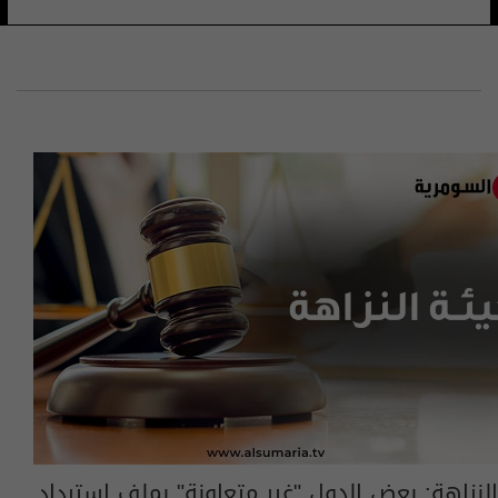
النزاهة: بعض الدول "غير متعاونة" بملف استرداد