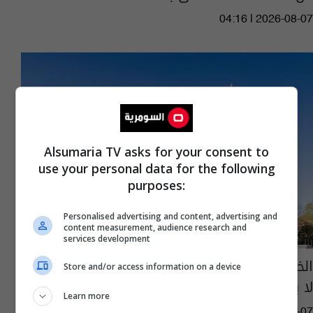
04:16 | 2026-08-07
Alsumaria TV asks for your consent to
use your personal data for the following
purposes:
Personalised advertising and content, advertising and
content measurement, audience research and
services development
الخزانة بشان رفع العقوبات عن شركتين عراقيتين:
Store and/or access information on a device
لا يعني حصانة دائمة
Learn more
03:54 | 2026-08-07