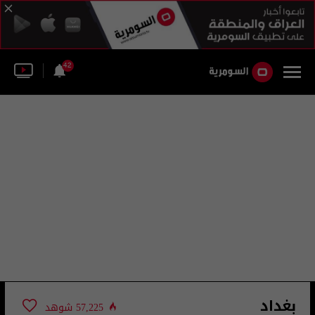
42
بغداد
57,225 شوهد