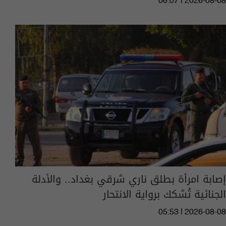
06:07 | 2026-08-08
إصابة امرأة بطلق ناري شرقي بغداد.. والأدلة
الجنائية تُشكك برواية الانتحار
05:53 | 2026-08-08