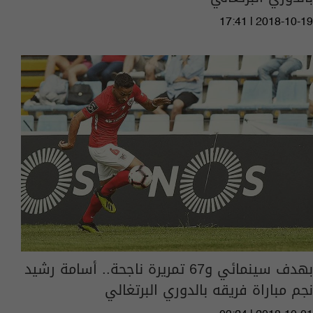
17:41 | 2018-10-19
بهدف سينمائي و67 تمريرة ناجحة.. أسامة رشيد
نجم مباراة فريقه بالدوري البرتغالي