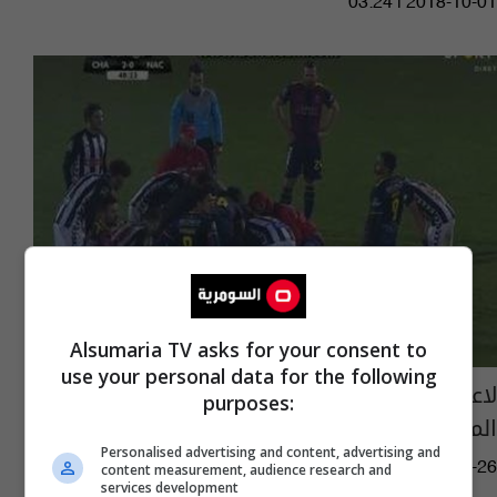
03:24 | 2018-10-01
Alsumaria TV asks for your consent to
use your personal data for the following
لاعب جزائري ينجو من موت محقق في إحدى
purposes:
المباريات
Personalised advertising and content, advertising and
01:32 | 2017-01-26
content measurement, audience research and
services development