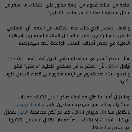
ساعة من احباط هجوم من اربعة محاور على القضاء، ما أسفر عن
مقتل واصابة العشرات من عناصر التنظيم".
وأضاف المصدر الذي طلب عدم الكشف عن اسمه، أن "مسلحي
داعش قاموا بتفجير عشرات المنازل العائدة لمنتسبي الاجهزة
الامنية في بعض أطراف القضاء الواقعة تحت سيطرتهم".
وكان مصدر أمني في محافظة صلاح الدين أفاد، أمس الأحد (21
أيلول 2014)، بأن العشرات من مسلحي تنظيم "داعش" قتلوا
وأصيبوا اثناء صد هجوم من أربعة محاور على قضاء الدجيل جنوب
تكريت.
وما تزال أغلب مناطق محافظة صلاح الدين تشهد عمليات
عسكرية، وذلك عقب سيطرة مسلحين على
محافظة نينوى
بالكامل منذ (10 حزيران 2014)، كما لم تكن محافظة
الانبار
بمعزل
عن تلك الأحداث إذ تشهد أيضاً عمليات لقتال مسلحين انتشروا
في بعض مناطقها.