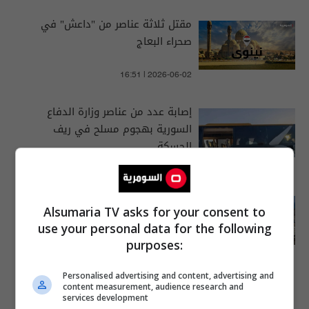
مقتل ثلاثة عناصر من "داعش" في
صحراء البعاج
16:51 | 2026-06-02
إصابة عدد من عناصر وزارة الدفاع
السورية بهجوم مسلح في ريف
الحسكة
06:55 | 2026-06-18
مقتل وإصابة 13 طفلا بانفجار جسم
Alsumaria TV asks for your consent to
حربي جنوبي اليمن
use your personal data for the following
purposes:
13:16 | 2026-06-22
Personalised advertising and content, advertising and
content measurement, audience research and
services development