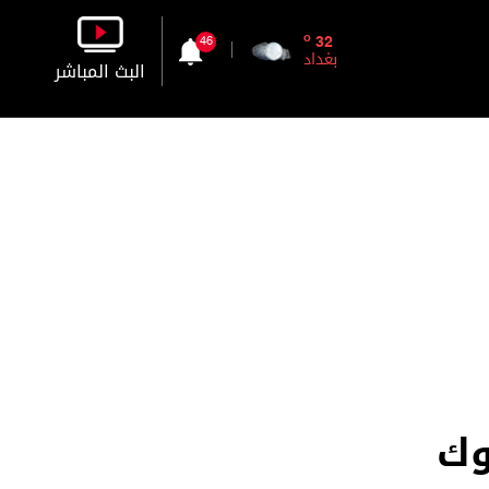
o
32
46
بغداد
البث المباشر
بالصورة
بالصوت
وك