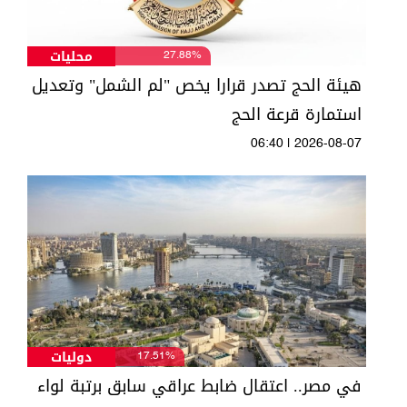
محليات
27.88%
هيئة الحج تصدر قرارا يخص "لم الشمل" وتعديل
استمارة قرعة الحج
06:40 | 2026-08-07
دوليات
17.51%
في مصر.. اعتقال ضابط عراقي سابق برتبة لواء