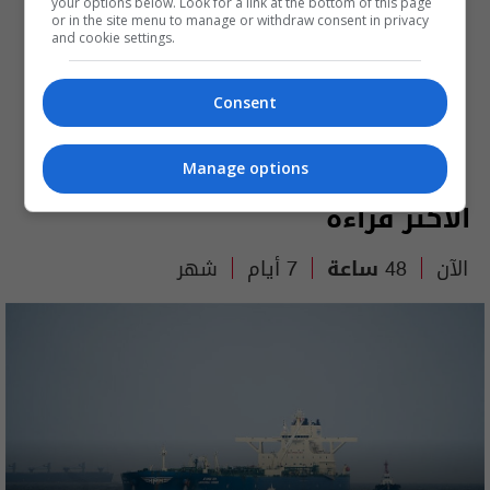
your options below. Look for a link at the bottom of this page
or in the site menu to manage or withdraw consent in privacy
and cookie settings.
Consent
Manage options
الأكثر قراءة
الآن
48 ساعة
7 أيام
شهر