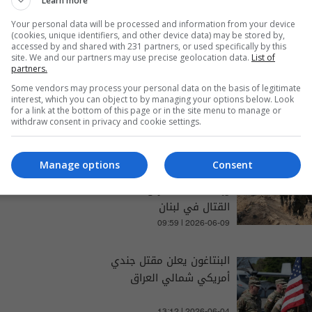
Learn more
Your personal data will be processed and information from your device
(cookies, unique identifiers, and other device data) may be stored by,
accessed by and shared with 231 partners, or used specifically by this
site. We and our partners may use precise geolocation data.
List of
partners.
Some vendors may process your personal data on the basis of legitimate
والتغطيات الخاصة
interest, which you can object to by managing your options below. Look
for a link at the bottom of this page or in the site menu to manage or
withdraw consent in privacy and cookie settings.
Manage options
Consent
مقتل 30 ضابطا وجنديا اسرائيلياً
وإصابة 1291 آخرين منذ تجدد
القتال في لبنان
09:59 | 2026-06-09
البنتاغون يعلن مقتل جندي
أمريكي شمالي العراق
13:12 | 2026-06-04