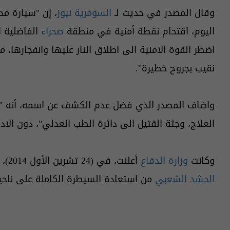
وقال المصدر في حديث لـ
السومرية نيوز
، إن "سيارة مد
اليوم، اقتحام نقطة أمنية في منطقة
صحراء
الفاضلية ا
اضطر القوة الامنية الى اطلاق النار عليها وانفجارها، 
نقيب بجروح خطيرة".
واضاف المصدر الذي فضل عدم الكشف عن اسمه، أنه 
العلاج، وجثة القتيل الى دائرة الطب العدلي"، دون الادل
وكانت
وزارة الدفاع
أعلنت، في (24 تشرين الأول 2014)، عن تمكن الجيش العراقي وبمساندة
الحشد الشعبي
من استعادة السيطرة الكاملة على ناحي