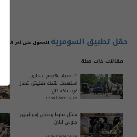
حمّل تطبيق السومرية
للحصول على آخر الأخبار 
مقالات ذات صلة
27 قتيلا بهجوم انتحاري
استهدف نقطة تفتيش شمال
غرب باكستان
12:58 | 2026-07-25
مقتل ضابط وجندي إسرائيليين
جنوبي لبنان
16:54 | 2026-06-06