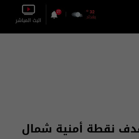
o
32
27
بغداد
البث المباشر
بالصورة
بالصوت
هدف نقطة أمنية شمال