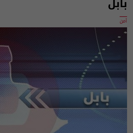
بابل
أمن