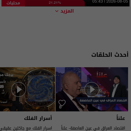
محليات
05:43 | 2026-08-05
21.21%
المزيد
أحدث الحلقات
علناً
أسرار الفلك
اقتصاد العراق في عين العاصفة- علناً