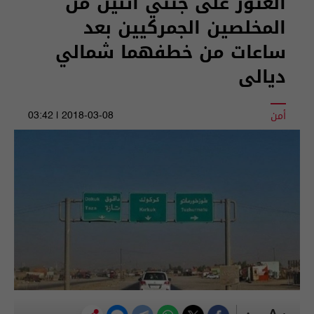
العثور على جثتي اثنين من
المخلصين الجمركيين بعد
ساعات من خطفهما شمالي
ديالى
أمن
2018-03-08 | 03:42