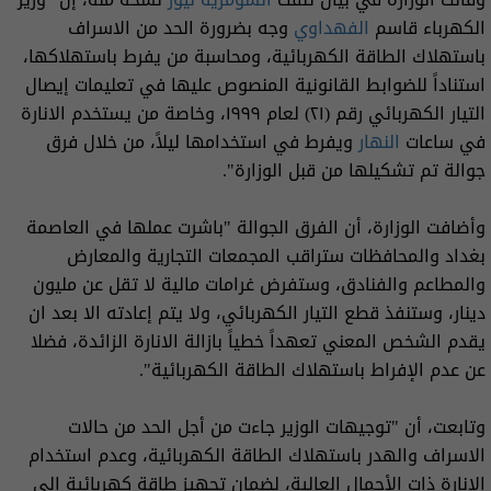
الكهرباء قاسم
الفهداوي
وجه بضرورة الحد من الاسراف
باستهلاك الطاقة الكهربائية، ومحاسبة من يفرط باستهلاكها،
استناداً للضوابط القانونية المنصوص عليها في تعليمات إيصال
التيار الكهربائي رقم (٢١) لعام ١٩٩٩، وخاصة من يستخدم الانارة
في ساعات
النهار
ويفرط في استخدامها ليلاً، من خلال فرق
جوالة تم تشكيلها من قبل الوزارة".
وأضافت الوزارة، أن الفرق الجوالة "باشرت عملها في العاصمة
بغداد والمحافظات ستراقب المجمعات التجارية والمعارض
والمطاعم والفنادق، وستفرض غرامات مالية لا تقل عن مليون
دينار، وستنفذ قطع التيار الكهربائي، ولا يتم إعادته الا بعد ان
يقدم الشخص المعني تعهداً خطياً بازالة الانارة الزائدة، فضلا
عن عدم الإفراط باستهلاك الطاقة الكهربائية".
وتابعت، أن "توجيهات الوزير جاءت من أجل الحد من حالات
الاسراف والهدر باستهلاك الطاقة الكهربائية، وعدم استخدام
الانارة ذات الأحمال العالية، لضمان تجهيز طاقة كهربائية الى