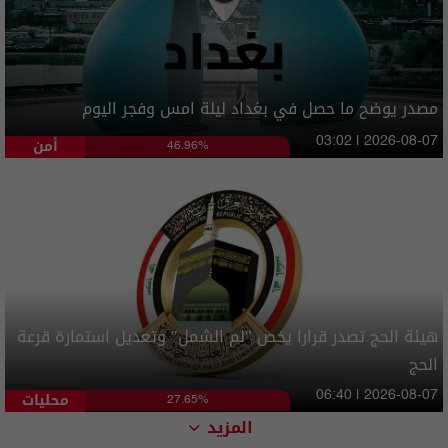
مصدر يوضح ما حصل في بغداد ليلة امس وفجر اليوم
أمن
03:02 | 2026-08-07
46.96%
هيئة الحج تصدر قرارا يخص "لم الشمل" وتعديل استمارة قرعة
الحج
محليات
06:40 | 2026-08-07
27.65%
المزيد