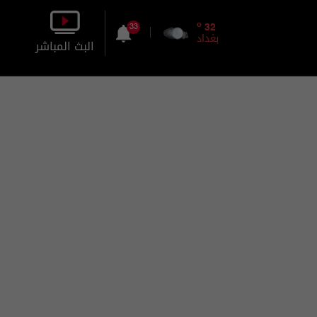
o
32
33
بغداد
البث المباشر
بالصورة
بالصوت