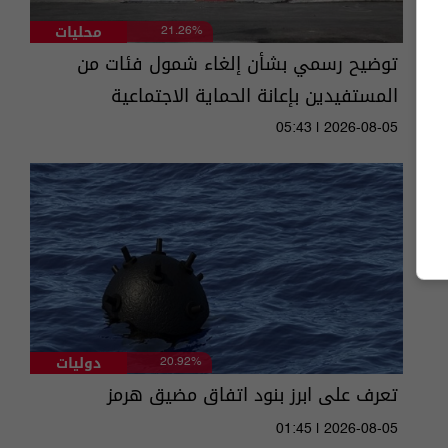
محليات
21.26%
توضيح رسمي بشأن إلغاء شمول فئات من
المستفيدين بإعانة الحماية الاجتماعية
05:43 | 2026-08-05
دوليات
20.92%
تعرف على ابرز بنود اتفاق مضيق هرمز
01:45 | 2026-08-05