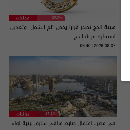
محليات
25.3%
هيئة الحج تصدر قرارا يخص "لم الشمل" وتعديل
استمارة قرعة الحج
06:40 | 2026-08-07
دوليات
17.2%
في مصر.. اعتقال ضابط عراقي سابق برتبة لواء