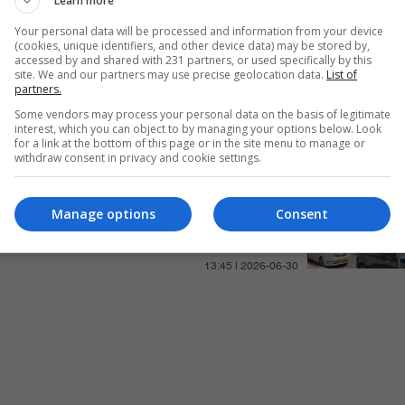
Learn more
Your personal data will be processed and information from your device
(cookies, unique identifiers, and other device data) may be stored by,
accessed by and shared with 231 partners, or used specifically by this
site. We and our partners may use precise geolocation data.
List of
مقتل 5 أشخاص بإطلاق نار في
partners.
مدينة ألمانية واعتقال مشتبه
Some vendors may process your personal data on the basis of legitimate
به
interest, which you can object to by managing your options below. Look
for a link at the bottom of this page or in the site menu to manage or
08:31 | 2026-06-29
withdraw consent in privacy and cookie settings.
مقتل شخص بتفجير سيارة في
Manage options
Consent
منطقة حيفا
13:45 | 2026-06-30