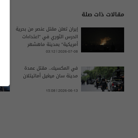
مقالات ذات صلة
إيران تعلن مقتل عنصر من بحرية
الحرس الثوري في "اعتداءات
أمريكية" بمدينة ماهشهر
03:12 | 2026-07-08
في المكسيك.. مقتل عمدة
مدينة سان ميغيل أماتيتلان
15:08 | 2026-06-13