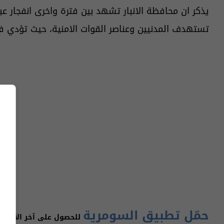
يذكر ان محافظة الانبار تشهد بين فترة واخرى انفجار 
تستهدف المدنيين وعناصر القوات الامنية، حيث تؤدي
حمّل تطبيق السومرية
للحصول على آخر الأخبار 