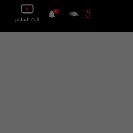
o
32
37
بغداد
البث المباشر
بالصورة
بالصوت