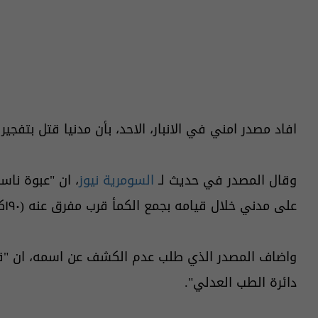
افاد مصدر امني في الانبار، الاحد، بأن مدنيا قتل بتفجي
وقال المصدر في حديث لـ
السومرية نيوز
، ان "عبوة نا
على مدني خلال قيامه بجمع الكمأ قرب مفرق عنه (١٩٠كم غرب الرمادي)، ما ادى الى مقته في الحال".
واضاف المصدر الذي طلب عدم الكشف عن اسمه، ان "قو
دائرة الطب العدلي".