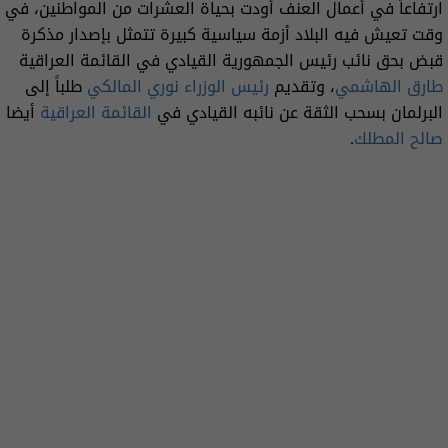
ارتفاعاً في أعمال العنف أودت بحياة العشرات من المواطنين، في
وقت تعيش فيه البلاد أزمة سياسية كبيرة تتمثل بإصدار مذكرة
قبض بحق نائب رئيس الجمهورية القيادي في القائمة العراقية
طارق الهاشمي
، وتقديم
رئيس الوزراء
نوري المالكي
طلباً إلى
البرلمان بسحب الثقة عن نائبه القيادي في
القائمة العراقية
أيضا
صالح المطلك
.