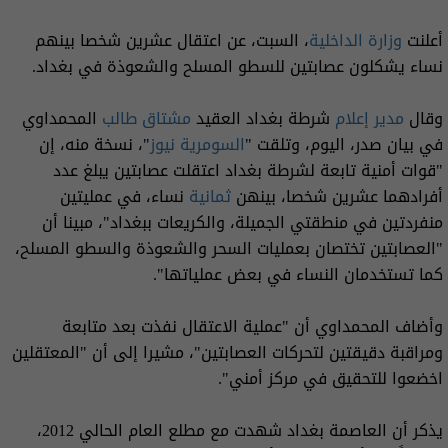
أعلنت
وزارة الداخلية
، السبت، عن اعتقال عشرين شخصا بينهم
نساء يشكلون عصابتين للسطو المسلح والشعوذة في بغداد.
وقال
مدير إعلام
شرطة بغداد العقيد
مشتاق طالب
المحمداوي
في بيان صدر، اليوم، وتلقت "
السومرية نيوز
"، نسخة منه، إن
"قوات أمنية تابعة لشرطة بغداد اعتقلت عصابتين يبلغ عدد
أفرادهما عشرين شخصا، بينهن
ثمانية
نساء، في عمليتين
منفردتين في منطقتي الجميلة، والكريعات ببغداد"، مبينا أن
"العصابتين تختصان بعمليات السحر والشعوذة والسطو المسلح،
كما تستخدمان النساء في بعض عملياتها".
وأضاف المحمداوي أن "عملية الاعتقال نفذت بعد متابعة
ومراقبة دقيقتين لتحركات العصابتين"، مشيرا إلى أن "المعتقلين
اخضعوا للتحقيق في مركز أمني".
يذكر أن العاصمة بغداد شهدت مع مطلع العام الحالي 2012،