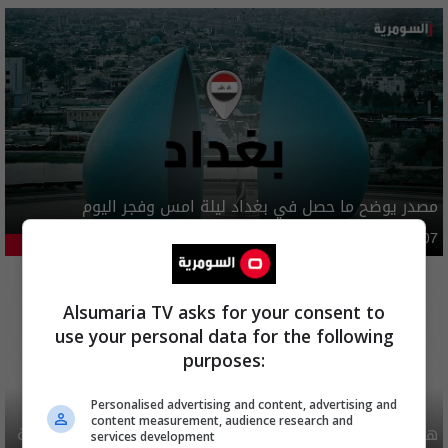
مصدر يوضح ما حصل في بغداد ليلة امس وفجر اليوم
أمن
03:02 | 2026-08-07
46.73%
Alsumaria TV asks for your consent to
use your personal data for the following
purposes:
Personalised advertising and content, advertising and
content measurement, audience research and
هيئة الحج تصدر قرارا يخص "لم الشمل" وتعديل استمارة قرعة
services development