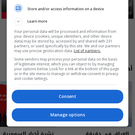
الحج
Store and/or access information on a device
محليات
06:40 | 2026-08-07
24.77%
Learn more
المزيد
Your personal data will be processed and information from
your device (cookies, unique identifiers, and other device
data) may be stored by, accessed by and shared with 231
partners, or used specifically by this site. We and our partners
may use precise geolocation data.
List of partners.
Some vendors may process your personal data on the basis
of legitimate interest, which you can object to by managing
أحدث الحلقات
your options below. Look for a link at the bottom of this page
or in the site menu to manage or withdraw consent in privacy
and cookie settings.
Consent
Manage options
العراق في دقيقة
نشرة أخبار السومرية