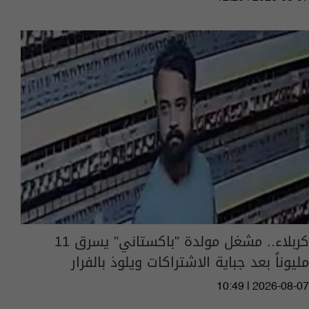
كربلاء.. مشغل مولدة "باكستاني" يسرق 11
مليوناً بعد جباية الاشتراكات ويلوذ بالفرار
10:49 | 2026-08-07