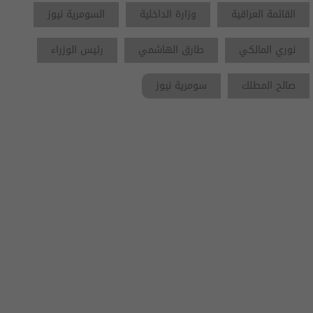
القائمة العراقية
وزارة الداخلية
السومرية نيوز
نوري المالكي
طارق الهاشمي
رئيس الوزراء
صالح المطلك
سومرية نيوز