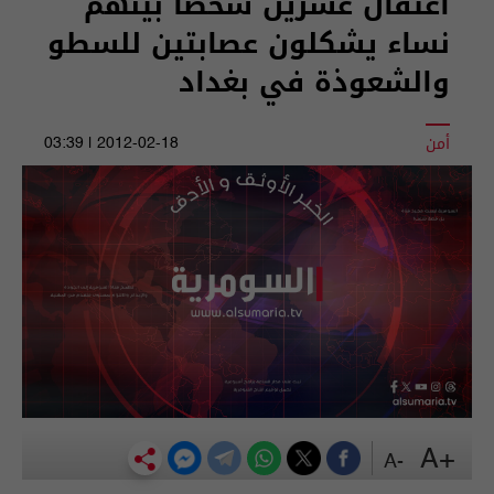
اعتقال عشرين شخصا بينهم
نساء يشكلون عصابتين للسطو
والشعوذة في بغداد
أمن
2012-02-18 | 03:39
+A
-A