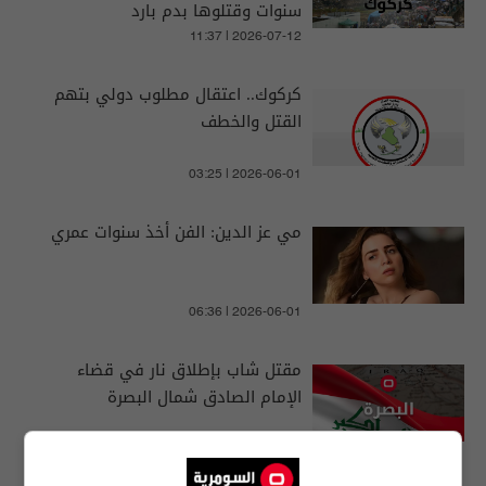
سنوات وقتلوها بدم بارد
11:37 | 2026-07-12
كركوك.. اعتقال مطلوب دولي بتهم
القتل والخطف
03:25 | 2026-06-01
مي عز الدين: الفن أخذ سنوات عمري
06:36 | 2026-06-01
مقتل شاب بإطلاق نار في قضاء
الإمام الصادق شمال البصرة
05:08 | 2026-06-13