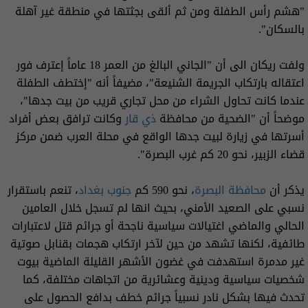
"هشم رأس الطفلة ومن ثم ألقى بجثتها في منطقة غير آهلة
بالسكان".
ولفت ريكان الى أن "الجاني البالغ من العمر 18 عاماً إعترف فور
اعتقاله بارتكاب الجريمة الشنيعة"، مضيفاً أنه "إختطف الطفلة
عندما كانت تحاول الشراء من محل تجاري قريب من بيت جدها"،
موضحاً أن "الضحية من محافظة
ذي قار
وكانت ترافق بعض أفراد
أسرتها في زيارة لبيت جدها الواقع في محلة العرب ضمن مركز
قضاء الزبير، نحو 20 كم غرب البصرة".
يذكر أن
محافظة البصرة
، نحو 590 كم
جنوب بغداد
، تنعم باستقرار
نسبي على الصعيد الأمني، بحيث انها لم تسجل خلال العامين
الحالي والماضي اغتيالات سياسية ناجحة أو جرائم قتل لاعتبارات
طائفية، لكنها تشهد من حين لآخر ارتكاب هجمات بقنابل صوتية
غير مدمرة استهدفت في غضون الأشهر القليلة الماضية بيوت
شخصيات سياسية ودينية وعشائرية من اتجاهات مختلفة، كما
تحدث فيها بشكل نادر نسبياً جرائم خطف بدافع الحصول على