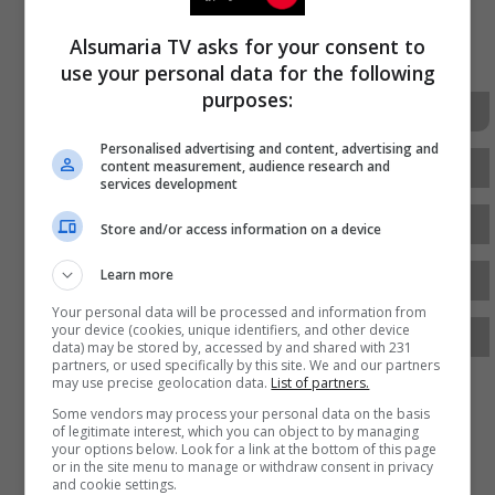
ad
Alsumaria TV asks for your consent to
use your personal data for the following
purposes:
سياسة
أمن
البصرة
متورط
Personalised advertising and content, advertising and
واغتصاب
عمرها
سنوات
ارتكاب الجريمة
content measurement, audience research and
services development
اللجنة الأمنية
السومرية نيوز
محافظة البصرة
Store and/or access information on a device
Learn more
سومرية نيوز
مهدي ريكان
الزبير على
Your personal data will be processed and information from
your device (cookies, unique identifiers, and other device
خور الزبير
data) may be stored by, accessed by and shared with 231
partners, or used specifically by this site. We and our partners
may use precise geolocation data.
List of partners.
Some vendors may process your personal data on the basis
of legitimate interest, which you can object to by managing
your options below. Look for a link at the bottom of this page
or in the site menu to manage or withdraw consent in privacy
and cookie settings.