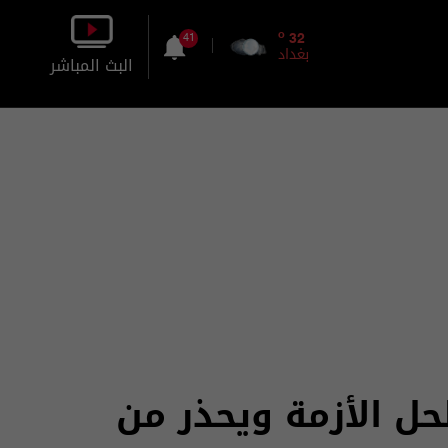
o
32
41
بغداد
البث المباشر
بالصورة
بالصوت
حل الأزمة ويحذر من