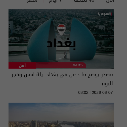
الآن
48 ساعة
7 أيام
شهر
أمن
53.9%
مصدر يوضح ما حصل في بغداد ليلة امس وفجر
اليوم
03:02 | 2026-08-07