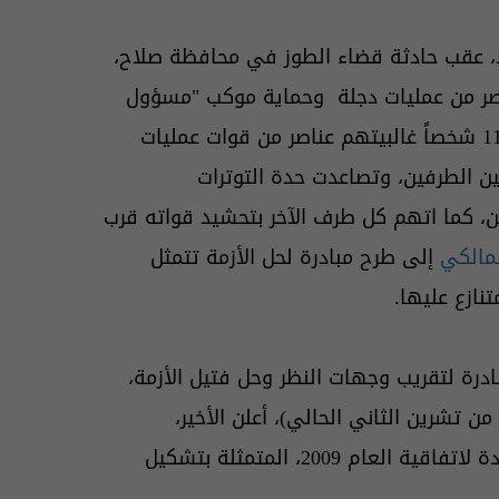
 عقب حادثة قضاء الطوز في محافظة صلاح،
مثلت باشتباك عناصر من عمليات دجلة وحماية موكب "مسؤول
كردي" يدعى كوران جوهر، مما أسفر عن مقتل وإصابة 11 شخصاً غالبيتهم عناصر من قوات عمليات
ين الطرفين، وتصاعدت حدة التوترات
ين، كما اتهم كل طرف الآخر بتحشيد قواته قرب
مالكي
إلى طرح مبادرة لحل الأزمة تتمثل
نازع عليها.
رة لتقريب وجهات النظر وحل فتيل الأزمة،
في (21 من تشرين الثاني الحالي)، أعلن الأخير،
موافقته على مبادرة النجيفي والقبول بالتفاوض والعودة لاتفاقية العام 2009، المتمثلة بتشكيل