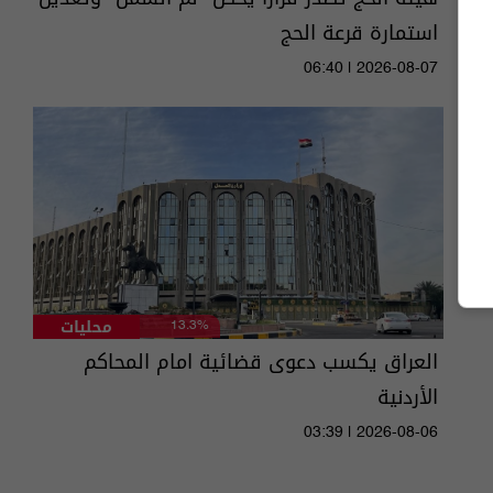
استمارة قرعة الحج
06:40 | 2026-08-07
محليات
13.3%
العراق يكسب دعوى قضائية امام المحاكم
الأردنية
03:39 | 2026-08-06