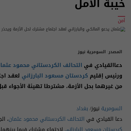
خيبة الأمل
أمن
المصدر:
السومرية نيوز
دعاالقيادي في
التحالف الكردستاني
محمود عثما
ورئيس إقليم
كردستان مسعود البارزاني
لعقد اجت
من غيرهما بحل الأزمة، مشترطا تهيئة الأجواء قبل ا
السومرية
نيوز/
بغداد
دعا القيادي في
التحالف الكردستاني
محمود عثمان
، ال
كردستان مسعود البارزاني
لاجتماع مشترك فيما بينهما، 