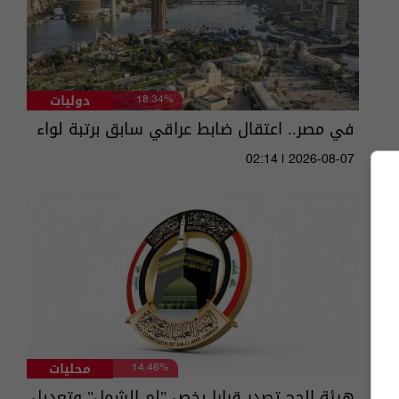
دوليات
18.34%
في مصر.. اعتقال ضابط عراقي سابق برتبة لواء
02:14 | 2026-08-07
محليات
14.46%
هيئة الحج تصدر قرارا يخص "لم الشمل" وتعديل