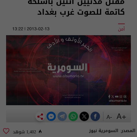
مقتل مدنيين اثنين بأسلحة
كاتمة للصوت غرب بغداد
أمن
2013-02-13 | 13:22
+A
-A
المصدر:
السومرية نيوز
1,402 شوهد