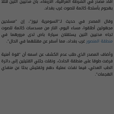
أفاد مصدر في الشرطة العراقية، الأربعاء، بأن مدنيين اثنين قتلا
بهجوم بأسلحة كاتمة للصوت غرب بغداد.
وقال المصدر في حديث لـ"السومرية نيوز"، إن "مسلحين
مجهولين أطلقوا، مساء اليوم، النار من مسدسات كاتمة للصوت
تجاه مدنيين اثنين يستقلان سيارة باص لدى مرورهما في
منطقة المنصور
غرب بغداد، مما أسفر عن مقتلهما في الحال".
وأضاف المصدر الذي طلب عدم الكشف عن اسمه أن "قوة أمنية
فرضت طوقا على منطقة الحادث، ونقلت جثتي القتيلين إلى دائرة
الطب العدلي، فيما نفذت عملية دهم وتفتيش بحثا عن منفذي
الهجمات".