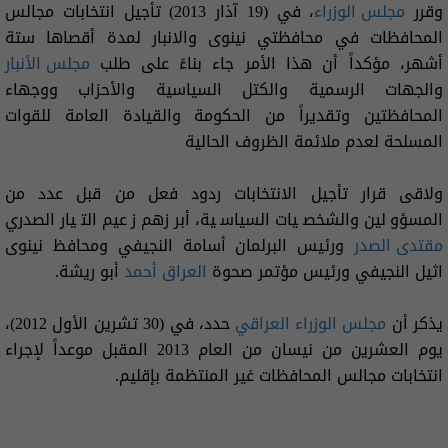
وقرر
مجلس الوزراء
، في (19 آذار 2013) تأجيل انتخابات مجالس
المحافظات في محافظتي نينوى والانبار لمدة أقصاها ستة
أشهر، مؤكداً أن هذا الأمر جاء بناءً على طلب
مجلس الأنبار
والجهات الرسمية والكتل السياسية والأحزاب ووجهاء
المحافظتين وتقديراً من الحكومة والقيادة العامة للقوات
المسلحة لعدم ملائمة الظروف الحالية
ولاقى قرار تأجيل الانتخابات ردود فعل من قبل عدد من
المسؤولين والشخصيات السياسية، أبرزهم زعيم التيار الصدري
مقتدى الصدر
ورئيس البرلمان أسامة النجيفي ومحافظ نينوى
اثيل النجيفي ورئيس مؤتمر صحوة
العراق أحمد
أبو ريشة.
يذكر أن
مجلس الوزراء العراقي
حدد، في (30 تشرين الأول 2012)،
يوم العشرين من نيسان من العام 2013 المقبل موعداً لإجراء
انتخابات مجالس المحافظات غير المنتظمة بإقليم.