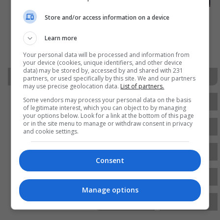
17:02 | 2026-06-08
Store and/or access information on a device
ad
Learn more
Your personal data will be processed and information from
your device (cookies, unique identifiers, and other device
data) may be stored by, accessed by and shared with 231
سياسة
أمن
ينتقد
اجتماع
المفوضية
partners, or used specifically by this site. We and our partners
may use precise geolocation data.
List of partners.
نينوى
الأمنيين
ويحذر
تحريف
نتائج
Some vendors may process your personal data on the basis
of legitimate interest, which you can object to by managing
your options below. Look for a link at the bottom of this page
or in the site menu to manage or withdraw consent in privacy
الانتخابات
المفوضية العليا المستقلة للانتخابات
and cookie settings.
اللجنة الأمنية العليا
مجلس الوزراء العراقي
Consent
الشرطة الاتحادية
المفوضية العليا
القيادة العامة
Manage options
اللجنة الأمنية
السومرية نيوز