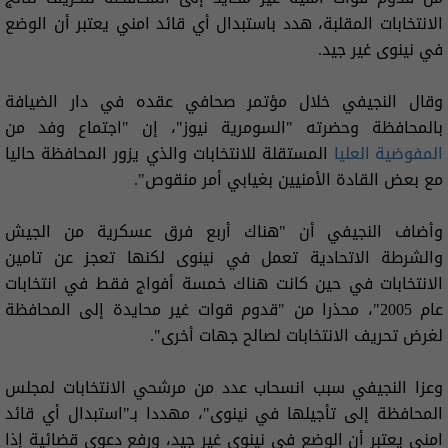
الانتخابات المقلبة، هدد باستبدال أي قائد امني يعتبر أن الوضع
في نينوى غير جيد.
وقال النجيفي خلال مؤتمر صحافي عقده في دار الضيافة
بالمحافظة وحضرته "السومرية نيوز"، إن "اجتماع وفد من
المفوضية العليا
المستقلة للانتخابات والذي يزور المحافظة حاليا
مع بعض القادة الأمنيين بغيابي أمر منقوص".
وأضاف النجيفي أن "هناك أربع فرق عسكرية من الجيش
والشرطة الاتحادية تعمل في نينوى لكنها تعجز عن تامين
الانتخابات في حين كانت هناك خمسة أفواج فقط في انتخابات
عام 2005"، محذرا من "قدوم قوات غير محايدة إلى المحافظة
لغرض تحريف الانتخابات لصالح جهات أخرى".
وعزا النجيفي سبب انسحاب عدد من مرشحي الانتخابات لمجلس
المحافظة إلى تأجيلها في نينوى"، مهددا بـ"استبدال أي قائد
امني يعتبر أن الوضع في نينوى غير جيد، ورفع دعوى قضائية إذا