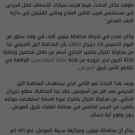
طوقت مكان الحادث، فيما هرعت سيارات الإسعاف لنقل الجرحى
إلى مستشفى قريب لتلقي العلاج وجثتي القتيلين إلى دائرة
الطب العدلي".
وكان مصدر في شرطة محافظة نينوى أفاد، في وقت سابق من
اليوم الخميس (13 حزيران 2013)، بأن المحافظ اثيل النجيفي نجا
من محاولة اغتيال بتفجير انتحاري أسفر عن مقتل شخصين وإصابة
ثلاثة آخرين لدى خروجه من قاعة
نقابة المهندسين
الواقعة في
تقاطع الأمن شرق
الموصل
.
ويعد هذا الحادث هو الثاني الذي يستهدف المحافظ اثيل
النجيفي بعد اقل من أسبوعين، فقد نجا المحافظ، مطلع حزيران
الحالي، من محاولة اغتيال بانفجار عبوة ناسفة استهدفت موكبه
بالقرب من الجسر الخامس في منطقة الغابات شرق الموصل،
دون وقوع أية خسائر.
يذكر أن محافظة نينوى، ومركزها مدينة الموصل، نحو 405 كم