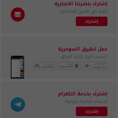
إشترك بنشرتنا الاخبارية
انضم الى ملايين المتابعين
إشترك
حمل تطبيق السومرية
المصدر الأول لأخبار العراق
إشترك بخدمة التلغرام
تحديثات مباشرة ويومية
إشترك