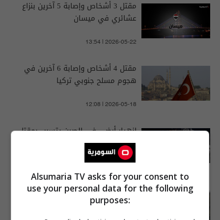
مقتل 3 أشخاص وإصابة 5 آخرين بنزاع
عشائري في ميسان
13:54 | 2026-05-22
مقتل 4 أشخاص وإصابة 6 آخرين في
هجوم مسلح جنوبي تركيا
12:08 | 2026-05-18
انهيار أرضي في الصين يتسبب بمقتل
واصابة 21 شخصا وفقدان 50 آخرين
12:12 | 2026-07-23
Alsumaria TV asks for your consent to
use your personal data for the following
مصرع شخصين وإصابة اثنين آخرين
purposes:
بحادث سير مروع على طريق سريع
الدورة