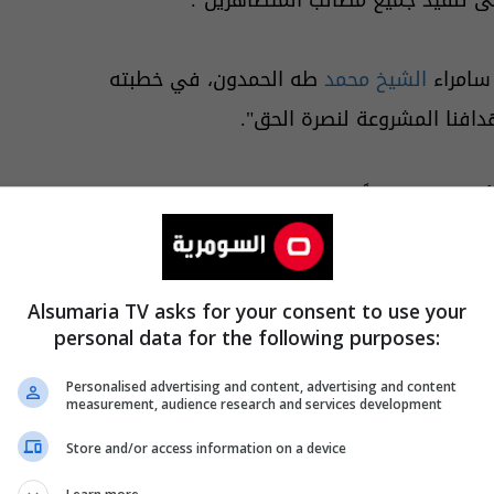
سامراء
الشيخ محمد
طه الحمدون، في خطبته
هدافنا المشروعة لنصرة الحق".
 أرسلت إلينا كماً من المفخخات فلن نتخاذل ولن
ء الله، وسنفشل خططكم بإذن لله تعالى من
.
Alsumaria TV asks for your consent to use your
personal data for the following purposes:
فقهائنا يستمر حراكنا، أن "الحكومة عاجزة
Personalised advertising and content, advertising and content
مشروعة والسلمية، وتعمل على إرسال
measurement, audience research and services development
مهر والمطالبة بحقوقهم التي شرعها لهم
Store and/or access information on a device
سقوط العشرات من المصلين بين قتيل وجريح".