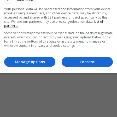
Learn more
Your personal data will be processed and information from your device
ر في حراكهم السلمي وإفشال رهان المراهنين
(cookies, unique identifiers, and other device data) may be stored by,
accessed by and shared with 231 partners, or used specifically by this
site. We and our partners may use precise geolocation data.
List of
 المعتصمين لن يستطيعوا الاستمرار
partners.
Some vendors may process your personal data on the basis of legitimate
interest, which you can object to by managing your options below. Look
for a link at the bottom of this page or in the site menu to manage or
withdraw consent in privacy and cookie settings.
Manage options
Consent