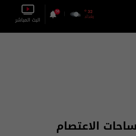
o
32
58
بغداد
البث المباشر
بالصورة
بالصوت
لساحات الاعتصام