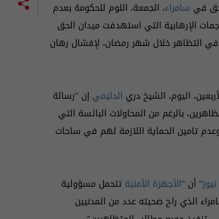
حق في
سامراء
، الجمعة، اللوم للحكومة بعدم
هجمات الإرهابية التي استهدفت ميدان الحق
 في التظاهر خلال شهر رمضان، لإفشال رهان
ربعين، اليوم، الشيخ دري
الدليمي
إن "رسالة
اهرين، بالرغم من المحاولات البائسة التي
عدم تامين الحماية اللازمة لهم في ساحات
نيوز
" أن "
الأجهزة الأمنية
تتحمل مسؤولية
مراء الذي راح ضحيته عدد من المدنيين
حتى تنفيذ جميع مطالب المتظاهرين".