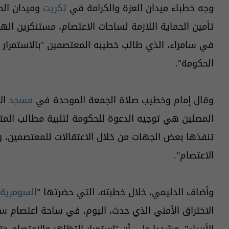
وجه خطباء ميدان العزة والكرامة في
تكريت
وميدان ال
تأمين الحماية اللازمة لساحات الاعتصام، مستنكرين ال
في سامراء، الذي طالب خطيبه المعتصمين "بالاستمرار
الحكومة".
وقال إمام وخطيب صلاة الجمعة الموحدة في
مسجد
الأ
المصلين هي توجيه الدعوة للحكومة لتلبية مطالب المتظ
تنفذها بعض الجهات من خلال الاعتقالات للمعتصمين، و
الاعتصام".
وأضاف الدليمي، خلال خطبته، التي حضرتها "
السومرية 
الاختراق الأمني الذي حدث، اليوم، في ساحة اعتصام سا
الأبرياء"، مشددا على أن "استمرار التظاهر والاعتصام 