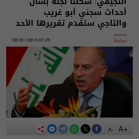
النجيفي: شكلنا لجنة بشأن
أحداث سجني أبو غريب
والتاجي ستقدم تقريرها الأحد
سياسة
2013-07-25 | 08:33
+A
-A