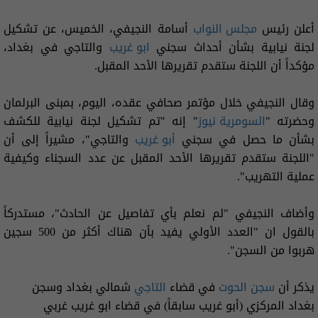
أعلن رئيس
مجلس النواب
أسامة النجيفي، الخميس، عن تشكيل
لجنة نيابية بشأن أحداث سجني
ابو غريب
والتاجي في بغداد،
مؤكداً أن اللجنة ستقدم تقريرها الأحد المقبل.
وقال النجيفي خلال مؤتمر صحافي عقده، اليوم، بمبنى البرلمان
وحضرته "
السومرية نيوز
" إنه "تم تشكيل لجنة نيابية للكشف
بشأن ما حصل في سجني
أبو غريب
والتاجي"، مشيراً إلى أن
"اللجنة ستقدم تقريرها الأحد المقبل عن عدد السجناء وكيفية
عملية التهريب".
وأضاف النجيفي "لم نعلم بأي تفاصيل عن الحادث"، مستدركاً
بالقول ان "العدد الأولي يفيد بأن هناك أكثر من 500 سجين
هربوا من السجن".
يذكر أن
سجن الحوت
في قضاء
التاجي
شمالي بغداد وسجن
بغداد المركزي (أبو غريب سابقاً) في قضاء ابو غريب غربي