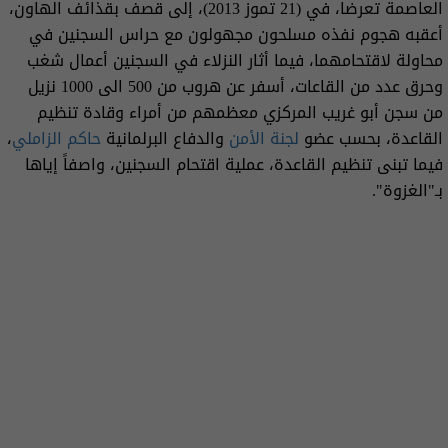
العاصمة تعرضا، في (21 تموز 2013)، إلى قصف بقذائف الهاون،
أعقبه هجوم نفذه مسلحون مجهولون مع حراس السجنين في
محاولة لاقتحامهما، فيما أثار النزلاء في السجنين أعمال شغب
وحرق عدد من القاعات، أسفر عن هروب من 500 الى 1000 نزيل
من سجن أبو غريب المركزي معظمهم من أمراء وقادة تنظيم
القاعدة، بحسب عضو
لجنة الأمن
والدفاع البرلمانية
حاكم الزاملي
،
فيما تبنى تنظيم القاعدة، عملية اقتحام السجنين، واصفاً إياها
بـ"الغزوة".