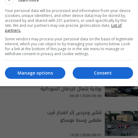
Learn more
Your personal data will be processed and information from your device
(cookies, unique identifiers, and other device data) may be stored by,
accessed by and shared with 231 partners, or used specifically by this
site. We and our partners may use precise geolocation data.
List of
partners.
والتغطيات الخاصة
Some vendors may process your personal data on the basis of legitimate
interest, which you can object to by managing your options below. Look
for a link at the bottom of this page or in the site menu to manage or
withdraw consent in privacy and cookie settings.
قتلى وجرحى في هجمات
Manage options
Consent
بالمسيرات استهدفت قرى
بولاية شمال كردفان السودانية
09:29 | 2026-06-06
قتلى وجرحى إثر انفجار قرب
مقهى وسط موسكو
14:20 | 2026-08-01