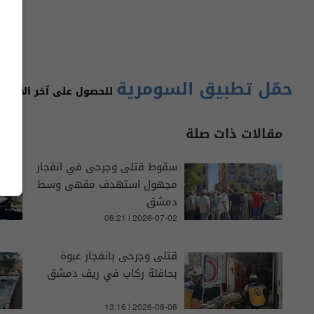
حمّل تطبيق السومرية
للحصول على آخر الأخبار 
مقالات ذات صلة
سقوط قتلى وجرحى في انفجار
مجهول استهدف مقهى وسط
دمشق
08:21 | 2026-07-02
قتلى وجرحى بانفجار عبوة
بحافلة ركاب في ريف دمشق
13:16 | 2026-08-06