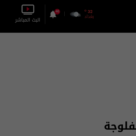
o
32
46
بغداد
البث المباشر
بالصورة
بالصوت
فلوجة