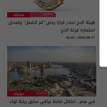
محليات
28.91%
هيئة الحج تصدر قرارا يخص "لم الشمل" وتعديل
استمارة قرعة الحج
06:40 | 2026-08-07
دوليات
17.27%
في مصر.. اعتقال ضابط عراقي سابق برتبة لواء