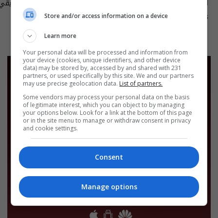
اقتصاد العراق في عين العاصفة- علناً
م٥ - الحلقة ٨ | الموسم ٥
الى ١٤ آب ٢٠٢٦ | 2026
Store and/or access information on a device
13:00 | 2026-08-06
15:30 | 2026-08-06
Learn more
Your personal data will be processed and information from
your device (cookies, unique identifiers, and other device
data) may be stored by, accessed by and shared with 231
partners, or used specifically by this site. We and our partners
may use precise geolocation data.
List of partners.
Some vendors may process your personal data on the basis
of legitimate interest, which you can object to by managing
your options below. Look for a link at the bottom of this page
or in the site menu to manage or withdraw consent in privacy
and cookie settings.
Consent
Manage options