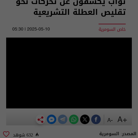
نواب يكشفون عن تحركات نحو
تقليص العطلة التشريعية
خاص السومرية
2025-05-10 | 05:30
+A
-A
المصدر:
السومرية
632 شوهد