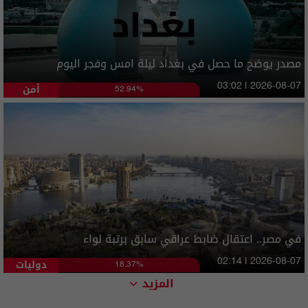
مصدر يوضح ما حصل في بغداد ليلة امس وفجر اليوم
أمن
03:02 | 2026-08-07
52.94%
في مصر.. اعتقال ضابط عراقي سابق برتبة لواء
دوليات
02:14 | 2026-08-07
18.37%
المزيد