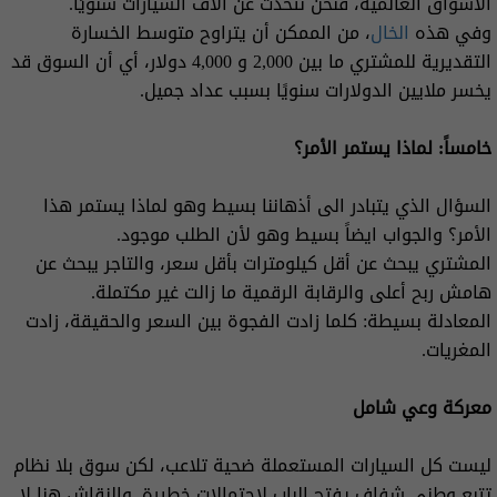
الأسواق العالمية، فنحن نتحدث عن آلاف السيارات سنويًا.
وفي هذه
الخال
، من الممكن أن يتراوح متوسط الخسارة
التقديرية للمشتري ما بين 2,000 و 4,000 دولار، أي أن السوق قد
يخسر ملايين الدولارات سنويًا بسبب عداد جميل.
خامساً: لماذا يستمر الأمر؟
السؤال الذي يتبادر الى أذهاننا بسيط وهو لماذا يستمر هذا
الأمر؟ والجواب ايضاً بسيط وهو لأن الطلب موجود.
المشتري يبحث عن أقل كيلومترات بأقل سعر، والتاجر يبحث عن
هامش ربح أعلى والرقابة الرقمية ما زالت غير مكتملة.
المعادلة بسيطة: كلما زادت الفجوة بين السعر والحقيقة، زادت
المغريات.
معركة وعي شامل
ليست كل السيارات المستعملة ضحية تلاعب، لكن سوق بلا نظام
تتبع وطني شفاف يفتح الباب لاحتمالات خطيرة. والنقاش هنا لا