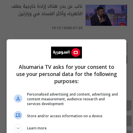
نائب عن بدر: هناك إرادة خارجية بملف
الكهرباء وأكثر الفساد في وزارتين
15:15 | 2026-07-23
مصدر عسكري إيراني: مضيق هرمز
سيظل مغلقاً ولا يوجد أي اتفاق
لإعادة فتحه
Alsumaria TV asks for your consent to
05:40 | 2026-08-02
use your personal data for the following
purposes:
ad
Personalised advertising and content, advertising and
content measurement, audience research and
services development
السيارات المستعملة
سوق السيارات العراقي
Store and/or access information on a device
السومرية
العراق
الولايات المتحدة
ﻹعادة
Learn more