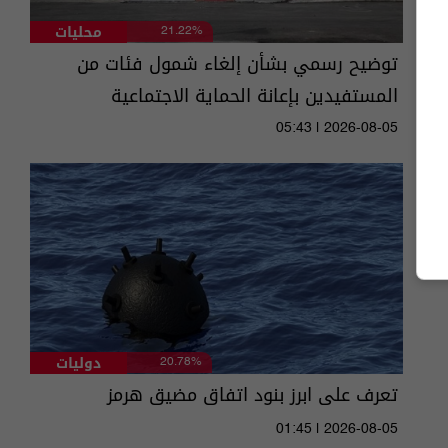
محليات
21.22%
توضيح رسمي بشأن إلغاء شمول فئات من
المستفيدين بإعانة الحماية الاجتماعية
05:43 | 2026-08-05
دوليات
20.78%
تعرف على ابرز بنود اتفاق مضيق هرمز
01:45 | 2026-08-05