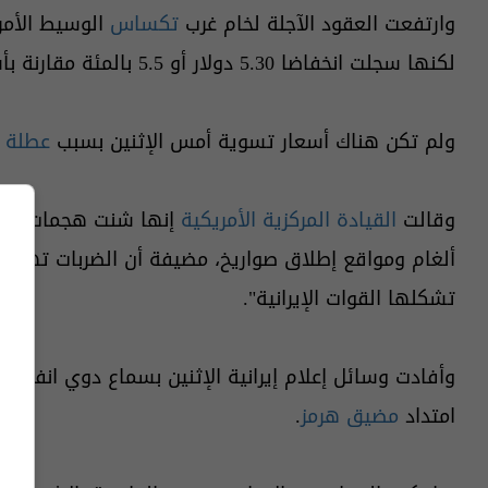
وارتفعت العقود الآجلة لخام غرب
تكساس
لكنها سجلت انخفاضا 5.30 دولار أو 5.5 بالمئة مقارنة بأسعار التسوية يوم الجمعة.
ولم تكن هناك أسعار تسوية أمس الإثنين بسبب
عطلة
وقالت
القيادة المركزية الأمريكية
إنها شنت هجمات في
ألغام ومواقع إطلاق صواريخ، مضيفة أن الضربات تهدف 
تشكلها القوات الإيرانية".
وأفادت وسائل إعلام إيرانية الإثنين بسماع دوي انفجار
امتداد
مضيق هرمز
.