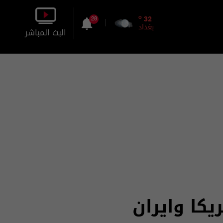
o
32
28
بغداد
البث المباشر
بالصورة
بالصوت
يكا وايران