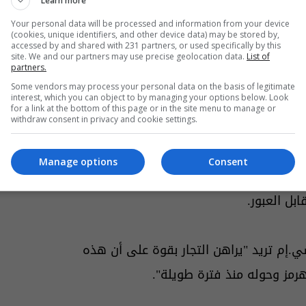
دوحة
لإجراء محادثات مع رئيس وزراء قطر
Learn more
لمستمرة منذ ثلاثة أشهر.
Your personal data will be processed and information from your device
(cookies, unique identifiers, and other device data) may be stored by,
accessed by and shared with 231 partners, or used specifically by this
site. We and our partners may use precise geolocation data.
List of
partners.
وطهران إحراز تقدم بشأن مذكرة تفاهم لوقف الحرب ومنح المفاوضين 60 يوما
Some vendors may process your personal data on the basis of legitimate
interest, which you can object to by managing your options below. Look
for a link at the bottom of this page or in the site menu to manage or
withdraw consent in privacy and cookie settings.
ق الأوسط قوله إن إيران ستزيل الألغام من
Manage options
Consent
بعدها
سفن جميع الدول من الإبحار
ل العبور.
.إم تريد "يراهن التجار بقوة على أن هذه
هرمز وحوله منذ فترة طويلة".