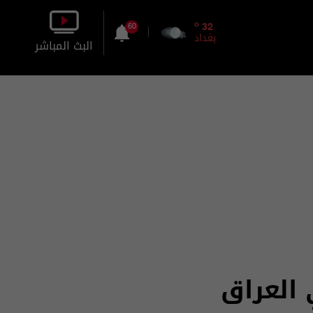
o
32
60
بغداد
البث المباشر
بالصورة
بالصوت
 العراق