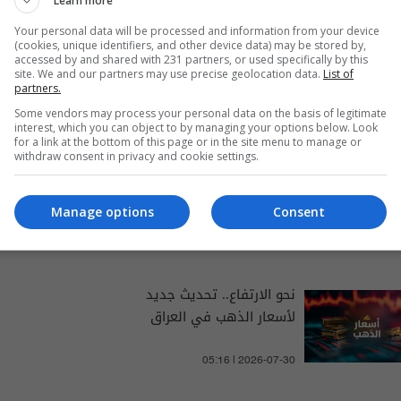
Learn more
Your personal data will be processed and information from your device
(cookies, unique identifiers, and other device data) may be stored by,
accessed by and shared with 231 partners, or used specifically by this
site. We and our partners may use precise geolocation data.
List of
والتغطيات الخاصة
partners.
Some vendors may process your personal data on the basis of legitimate
interest, which you can object to by managing your options below. Look
for a link at the bottom of this page or in the site menu to manage or
withdraw consent in privacy and cookie settings.
بين الارتفاع والانخفاض.. آخر
تحديث لأسعار الذهب في
Manage options
Consent
العراق اليوم
05:03 | 2026-07-27
نحو الارتفاع.. تحديث جديد
لأسعار الذهب في العراق
05:16 | 2026-07-30