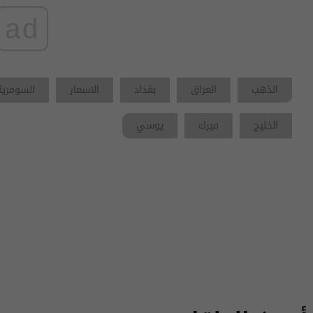
ad
الذهب
العراق
بغداد
الاسعار
السومرية
الخليج
ميرك
يوسي