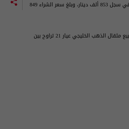
وسجل سعر بيع المثقال الواحد عيار 21 من الذهب العراقي سجل 853 ألف دينار، وبلغ سعر الشراء 849
وفيما يخص أسعار الذهب في محال الصاغة، فإن سعر بيع مثقال الذهب الخليجي عيار 21 تراوح بين