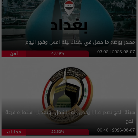
مصدر يوضح ما حصل في بغداد ليلة امس وفجر اليوم
أمن
03:02 | 2026-08-07
48.49%
هيئة الحج تصدر قرارا يخص "لم الشمل" وتعديل استمارة قرعة
الحج
محليات
06:40 | 2026-08-07
22.62%