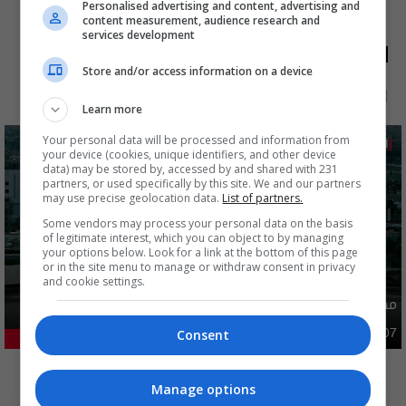
Personalised advertising and content, advertising and
content measurement, audience research and
services development
الأكثر قراءة
Store and/or access information on a device
الآن
48 ساعة
7 أيام
شهر
Learn more
Your personal data will be processed and information from
your device (cookies, unique identifiers, and other device
data) may be stored by, accessed by and shared with 231
partners, or used specifically by this site. We and our partners
may use precise geolocation data.
List of partners.
Some vendors may process your personal data on the basis
of legitimate interest, which you can object to by managing
your options below. Look for a link at the bottom of this page
or in the site menu to manage or withdraw consent in privacy
and cookie settings.
مصدر يوضح ما حصل في بغداد ليلة امس وفجر اليوم
Consent
أمن
03:02 | 2026-08-07
48.33%
Manage options