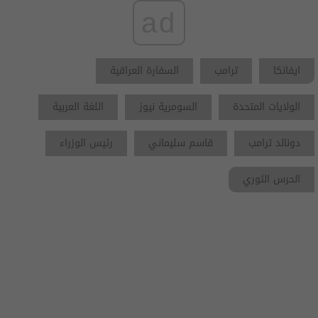
ad
ايفانكا
ترامب
السفارة العراقية
الولايات المتحدة
السومرية نيوز
اللغة العربية
دونالد ترامب
قاسم سليماني
رئيس الوزراء
الحرس الثوري