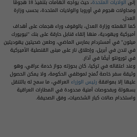
إلى
الولايات المتحدة
، حيث يواجه اتهامات بتنفيذ 18 هجومًا
ومحاولات هجوم في أوروبا والولايات المتحدة، بحسب وزارة
العدل.
كما اتهمته وزارة العدل، بالوقوف وراء هجمات على أهداف
أميركية ويهودية، منها إلقاء قنابل حارقة على بنك "نيويورك
ميلون" في أمستردام بمارس الماضي، وطعن ضحيتين يهوديتين
في لندن في أبريل، وإطلاق نار على مبنى القنصلية الأميركية
في تورونتو أيضًا في آذار.
وعند اعتقاله في تركيا، كان بحوزته جواز خدمة عراقي، وهو
وثيقة سفر خاصة تُمنح لموظفي الحكومة، ولا يمكن الحصول
عليها إلا بموافقة
رئيس الوزراء
العراقي، ما سمح له بالتنقل
بسهولة وبفحوصات أمنية محدودة في المطارات العراقية
واستخدام صالات كبار الشخصيات، وفق الصحيفة.