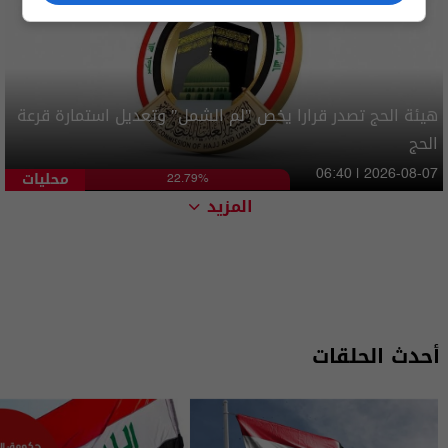
هيئة الحج تصدر قرارا يخص "لم الشمل" وتعديل استمارة قرعة
الحج
محليات
06:40 | 2026-08-07
22.79%
المزيد
أحدث الحلقات