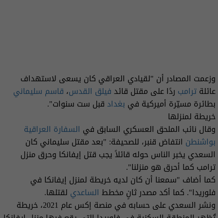
وزعمت المصادر أن "لقيادي العراقي كان يسعى لاستهداف
عائلة
ترامب
ردًا على مقتل قائد
فيلق القدس
،
قاسم سليماني
بطائرة مسيّرة أميركية في
بغداد
قبل ست سنوات".
خريطة لمنزلها
وقال نائب الملحق العسكري السابق في
السفارة العراقية
بواشنطن
انتفاض قنبر، للصحيفة: "بعد مقتل سليماني كان
السعدي يخبر الناس حوله قائلاً يجب قتل إيفانكا وحرق منزل
ترامب كما أحرق هو منزلنا".
كما أضاف "سمعنا أن كان لديه خريطة لمنزل إيفانكا في
فلوريدا". كما أكد مصدر ثانٍ مخطط
الساعدي
لقتلها.
ونشر السعدي على حسابه في منصة إكس عام 2021، خريطة
تُظهر المنطقة السكنية في فلوريدا التي يقع فيها منزل إيفانكا