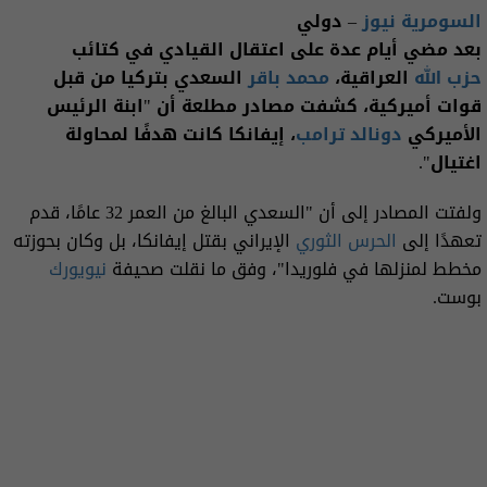
السومرية نيوز
– دولي
بعد مضي أيام عدة على اعتقال القيادي في كتائب
حزب الله
العراقية،
محمد باقر
السعدي بتركيا من قبل
قوات أميركية، كشفت مصادر مطلعة أن "ابنة الرئيس
الأميركي
دونالد ترامب
، إيفانكا كانت هدفًا لمحاولة
اغتيال".
ولفتت المصادر إلى أن "السعدي البالغ من العمر 32 عامًا، قدم
تعهدًا إلى
الحرس الثوري
الإيراني بقتل إيفانكا، بل وكان بحوزته
مخطط لمنزلها في فلوريدا"، وفق ما نقلت صحيفة
نيويورك
بوست.