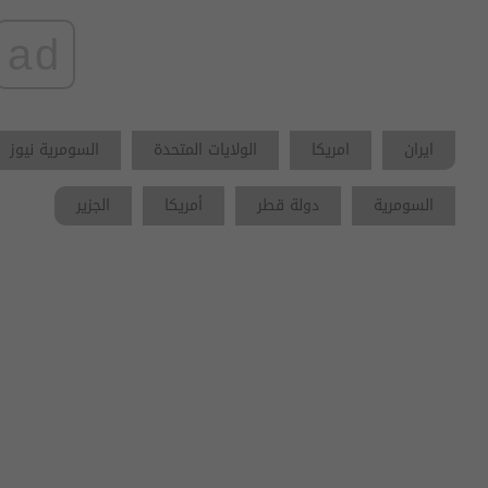
ad
ايران
امريكا
الولايات المتحدة
السومرية نيوز
السومرية
دولة قطر
أمريكا
الجزير