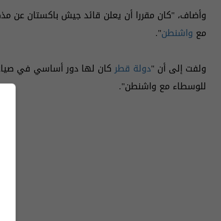
وأضاف، "كان مقررا أن يعلن قائد جيش باكستان عن مذ
مع
واشنطن
".
ولفت إلى أن "
دولة قطر
كان لها دور أساسي في صياغة
للوسطاء مع واشنطن".