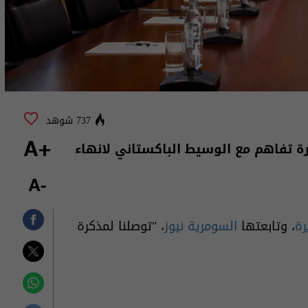
737 شوهد
ة تفاهم مع الوسيط الباكستاني لانهاء
+A
-A
رة
، وتابعتها
السومرية نيوز
، "توصلنا لمذكرة