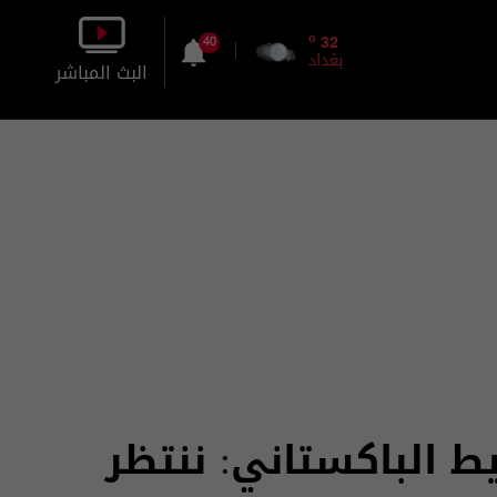
o
32
40
بغداد
البث المباشر
بالصورة
بالصوت
 الباكستاني: ننتظر