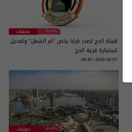
محليات
18.29%
هيئة الحج تصدر قرارا يخص "لم الشمل" وتعديل
استمارة قرعة الحج
06:40 | 2026-08-07
دوليات
18.06%