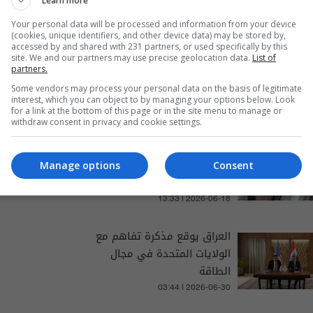
Learn more
Your personal data will be processed and information from your device
(cookies, unique identifiers, and other device data) may be stored by,
accessed by and shared with 231 partners, or used specifically by this
site. We and our partners may use precise geolocation data.
List of
partners.
والتغطيات الخاصة
Some vendors may process your personal data on the basis of legitimate
interest, which you can object to by managing your options below. Look
for a link at the bottom of this page or in the site menu to manage or
withdraw consent in privacy and cookie settings.
أول تعليق للمرشد الإيراني بعد
توقيع مذكرة تفاهم مع
Manage options
Consent
واشنطن
13:33 | 2026-06-18
العراق يوقع مذكرة تفاهم مع
الولايات المتحدة في مجال
الطاقة
03:44 | 2026-06-30