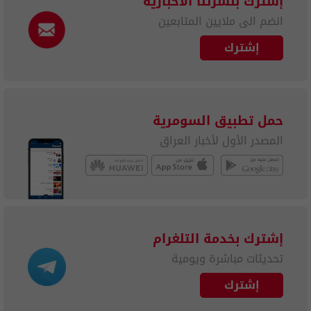
إشترك بنشرتنا الاخبارية
انضم الى ملايين المتابعين
إشترك
حمل تطبيق السومرية
المصدر الأول لأخبار العراق
إشترك بخدمة التلغرام
تحديثات مباشرة ويومية
إشترك