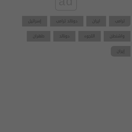
ad
ترامب
ايران
دونالد ترامب
إسرائيل
واشنطن
اللجوء
دونالد
طهران
إيران