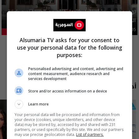
توضيح رسمي بشأن إلغاء شمول فئات من المستفيدين بإعانة
الحماية الاجتماعية
محليات
05:43 | 2026-08-05
21.23%
المزيد
Alsumaria TV asks for your consent to
use your personal data for the following
purposes:
Personalised advertising and content, advertising and
content measurement, audience research and
services development
أحدث الحلقات
Store and/or access information on a device
Learn more
Your personal data will be processed and information from
your device (cookies, unique identifiers, and other device
data) may be stored by, accessed by and shared with 231
partners, or used specifically by this site. We and our partners
may use precise geolocation data.
List of partners.