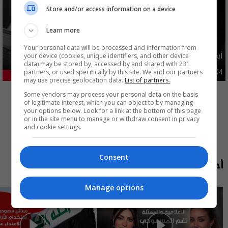
Store and/or access information on a device
Learn more
Your personal data will be processed and information from
أسعار الدولار في السوق العراقية اليوم
your device (cookies, unique identifiers, and other device
data) may be stored by, accessed by and shared with 231
partners, or used specifically by this site. We and our partners
اقتصاد
03:29 | 2026-08-04
23.68%
may use precise geolocation data.
List of partners.
المزيد
Some vendors may process your personal data on the basis
of legitimate interest, which you can object to by managing
your options below. Look for a link at the bottom of this page
or in the site menu to manage or withdraw consent in privacy
and cookie settings.
Consent
أحدث الحلقات
Manage options