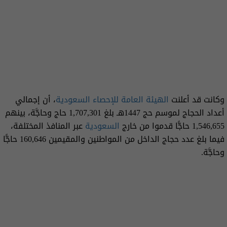
وكانت قد أعلنت
الهيئة العامة للإحصاء السعودية
، أن إجمالي
أعداد الحجاج لموسم حج 1447هـ بلغ 1,707,301 حاج وحاجَّة، بينهم
1,546,655 حاجًّا قدموا من خارج
السعودية
عبر المنافذ المختلفة،
فيما بلغ عدد حجاج الداخل من المواطنين والمقيمين 160,646 حاجًّا
وحاجَّة.