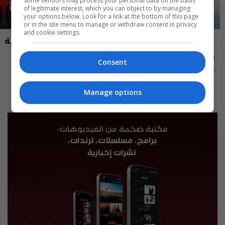
Some vendors may process your personal data on the basis
of legitimate interest, which you can object to by managing
your options below. Look for a link at the bottom of this page
or in the site menu to manage or withdraw consent in privacy
and cookie settings.
العراق في دقيقة
نشرة أخبار السومرية
العراق في دقيقة 07-08-2026 | 2026
نشرة ٧ آب ٢٠٢٦ | 2026
Consent
12:45 | 2026-08-07
13:00 | 2026-08-07
Manage options