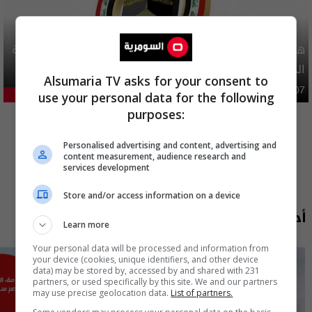
هيئة الحج تصدر قرارا يخص "لم الشمل" وتعديل استمارة قرعة
الحج
Alsumaria TV asks for your consent to
محليات
06:40 | 2026-08-07
use your personal data for the following
28.79%
المزيد
purposes:
Personalised advertising and content, advertising and
content measurement, audience research and
services development
Store and/or access information on a device
أحدث الحلقات
Learn more
Your personal data will be processed and information from
your device (cookies, unique identifiers, and other device
data) may be stored by, accessed by and shared with 231
partners, or used specifically by this site. We and our partners
may use precise geolocation data.
List of partners.