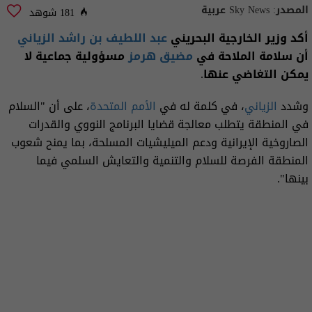
المصدر:
Sky News عربية
181 شوهد
أكد وزير الخارجية البحريني
عبد اللطيف بن راشد الزياني
أن سلامة الملاحة في
مضيق هرمز
مسؤولية جماعية لا
يمكن التغاضي عنها.
وشدد
الزياني
، في كلمة له في
الأمم المتحدة
، على أن "السلام
في المنطقة يتطلب معالجة قضايا البرنامج النووي والقدرات
الصاروخية الإيرانية ودعم الميليشيات المسلحة، بما يمنح شعوب
المنطقة الفرصة للسلام والتنمية والتعايش السلمي فيما
بينها".