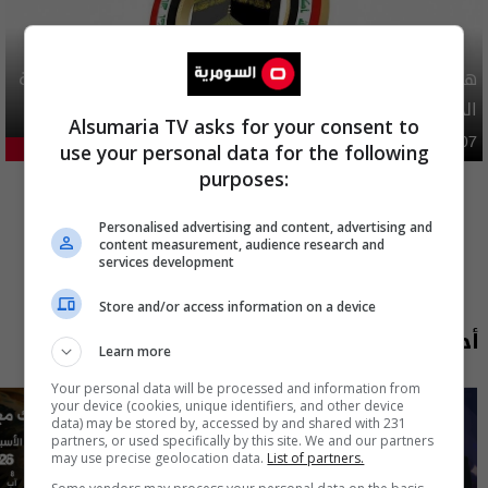
هيئة الحج تصدر قرارا يخص "لم الشمل" وتعديل استمارة قرعة
الحج
Alsumaria TV asks for your consent to
محليات
06:40 | 2026-08-07
use your personal data for the following
20.41%
المزيد
purposes:
Personalised advertising and content, advertising and
content measurement, audience research and
services development
Store and/or access information on a device
أحدث الحلقات
Learn more
Your personal data will be processed and information from
your device (cookies, unique identifiers, and other device
data) may be stored by, accessed by and shared with 231
partners, or used specifically by this site. We and our partners
may use precise geolocation data.
List of partners.