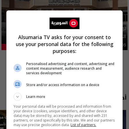
توضيح رسمي بشأن إلغاء شمول فئات من المستفيدين بإعانة
الحماية الاجتماعية
Alsumaria TV asks for your consent to
use your personal data for the following
محليات
05:43 | 2026-08-05
21.18%
purposes:
المزيد
Personalised advertising and content, advertising and
content measurement, audience research and
services development
Store and/or access information on a device
أحدث الحلقات
Learn more
Your personal data will be processed and information from
your device (cookies, unique identifiers, and other device
data) may be stored by, accessed by and shared with 231
partners, or used specifically by this site. We and our partners
may use precise geolocation data.
List of partners.