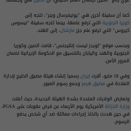
كما أن سفينة أخرى هي "يونيفرسال وينر"، تتجه إلى
كوريا الجنوبية
التي ترفع علمها، بينما تتجه سفينة "نيسوس
كيروس" التي ترفع علم جزر
مارشال
، إلى الهند.
وبحسب موقع "لويدز ليست إنتليجنس"، قامت الصين وكوريا
الجنوبية والهند واليابان بالتنسيق مع الحكومة الإيرانية لضمان
المرور الآمن.
وفي 18 مايو، أقرت
إيران
رسميا إنشاء هيئة مضيق الخليج لإدارة
الملاحة في
مضيق هرمز
وجمع رسوم العبور.
وتعارض الولايات المتحدة بشدة الهيئة الجديدة، حيث أعلنت
وزارة الخزانة
الأمريكية يوم الأربعاء عن فرض عقوبات على PGSA،
في حين هددت باتخاذ إجراءات مماثلة ضد أي شخص يدفع
الرسوم.