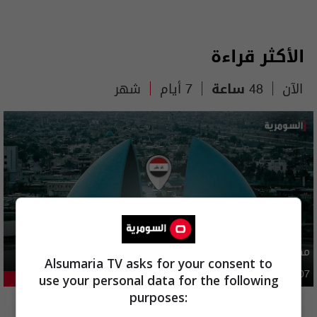
الأكثر قراءة
الآن
48 ساعة
7 أيام
شهر
مصدر يوضح ما حصل في بغداد ليلة امس وفجر اليوم
Alsumaria TV asks for your consent to
أمن
03:02 | 2026-08-07
use your personal data for the following
46.57%
purposes: