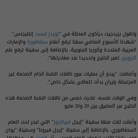
وتقول بريدجيت دياكون المحللة في "
لويدز ليست
إنتليجنس"
"شهدنا الأسبوع الماضي سفنا ترفع أعلام
سنغافورة
والإمارات
العربية المتحدة وكوريا الجنوبية، بالإضافة إلى سفينة ترفع علم
النرويج
، تعبر الخليج وتحديدا عند مغادرتها".
وأضافت: "يبدو أن عمليات عبور ناقلات النفط الخام الضخمة غير
المرتبطة بإيران بدأت تتعافى بشكل خاص".
وفي الوقت نفسه، غادرت خمس من ناقلات النفط الضخمة هذه
الخليج عبر المضيق بين 20 و26 مايو.
وأعلنت ثلاث منها سفينة "إيجل
فيراكروز
" التي تبحر تحت العلم
السنغافوري، بالإضافة إلى سفينة "إيجل فيرونا" وسفينة "يوان
غوي يانغ" اللتين ترفعان العلم الصيني، أن
الصين
هي وجهتها.