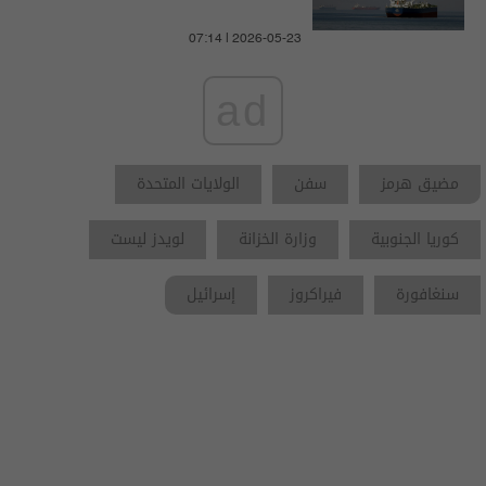
07:14 | 2026-05-23
ad
مضيق هرمز
سفن
الولايات المتحدة
كوريا الجنوبية
وزارة الخزانة
لويدز ليست
سنغافورة
فيراكروز
إسرائيل