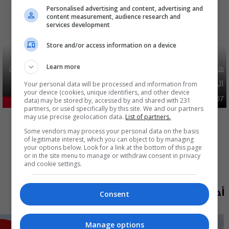
Personalised advertising and content, advertising and
content measurement, audience research and
services development
Store and/or access information on a device
هيئة الحج تصدر قرارا يخص "لم الشمل" وتعديل استمارة قرعة
Learn more
الحج
Your personal data will be processed and information from
your device (cookies, unique identifiers, and other device
محليات
06:40 | 2026-08-07
data) may be stored by, accessed by and shared with 231
24.98%
partners, or used specifically by this site. We and our partners
المزيد
may use precise geolocation data.
List of partners.
Some vendors may process your personal data on the basis
of legitimate interest, which you can object to by managing
your options below. Look for a link at the bottom of this page
or in the site menu to manage or withdraw consent in privacy
and cookie settings.
أحدث الحلقات
Consent
Manage options