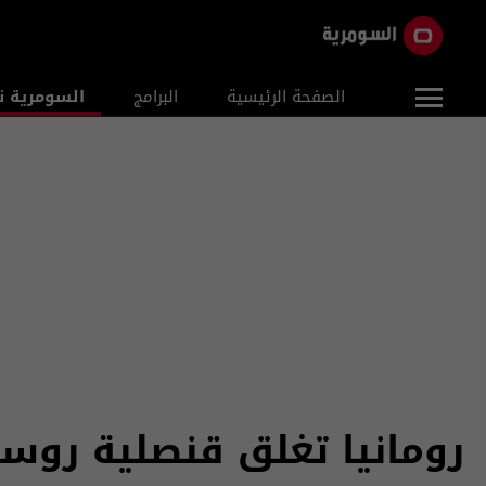
الصفحة الرئيسية
البرامج
السومرية ن
رومانيا تغلق قنصلية روسي