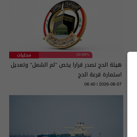
محليات
53.28%
هيئة الحج تصدر قرارا يخص "لم الشمل" وتعديل
استمارة قرعة الحج
06:40 | 2026-08-07