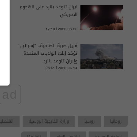
ايران تتوعد بالرد على الهجوم
الامريكي
17:10 | 2026-06-26
قبيل ضربة الضاحية.. "إسرائيل"
تؤكد إبلاغ الولايات المتحدة
وإيران تتوعد بالرد
08:41 | 2026-06-14
ad
رومانيا
روسيا
وزارة الخارجية الروسية
القنصلية
العامة الروسية
القنصل العام
زاخاروفا