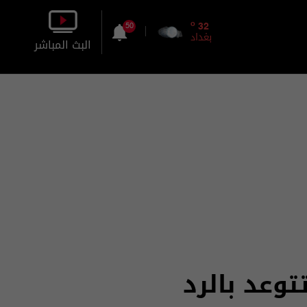
o
32
50
بغداد
البث المباشر
بالصورة
بالصوت
وعد بالرد