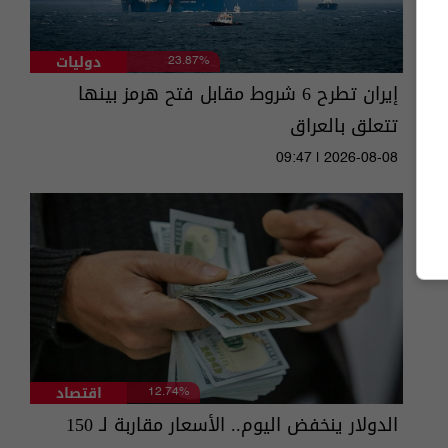
دوليات
23.87%
إيران تطرح 6 شروط مقابل فتح هرمز بينها
تتعلق بالعراق
09:47 | 2026-08-08
اقتصاد
12.74%
الدولار ينخفض اليوم.. الأسعار مقاربة لـ 150