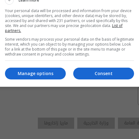
Learn more
ايران تتوعد بالرد على قصف
Your personal data will be processed and information from your device
ضاحية بيروت
(cookies, unique identifiers, and other device data) may be stored by,
accessed by and shared with 231 partners, or used specifically by this
site. We and our partners may use precise geolocation data.
List of
partners.
11:45 | 2026-06-07
Some vendors may process your personal data on the basis of legitimate
interest, which you can object to by managing your options below. Look
المرور تتوعد سائقي المركبات
for a link at the bottom of this page or in the site menu to manage or
الذين لا يحملون إجازات تتناسب
withdraw consent in privacy and cookie settings.
مع نوع المركبة
03:08 | 2026-07-28
Manage options
Consent
 العامة
وزارة الخارجية
ماريا زاخاروفا