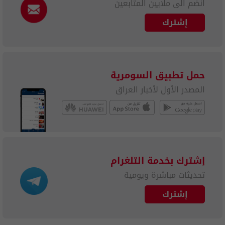
انضم الى ملايين المتابعين
إشترك
حمل تطبيق السومرية
المصدر الأول لأخبار العراق
إشترك بخدمة التلغرام
تحديثات مباشرة ويومية
إشترك