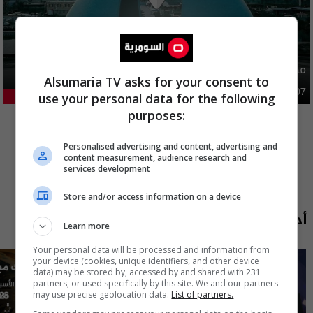
مصدر يوضح ما حصل في بغداد ليلة امس وفجر اليوم
Alsumaria TV asks for your consent to
أمن
03:02 | 2026-08-07
use your personal data for the following
31.92%
المزيد
purposes:
Personalised advertising and content, advertising and
content measurement, audience research and
services development
Store and/or access information on a device
أحدث الحلقات
Learn more
Your personal data will be processed and information from
your device (cookies, unique identifiers, and other device
data) may be stored by, accessed by and shared with 231
partners, or used specifically by this site. We and our partners
may use precise geolocation data.
List of partners.