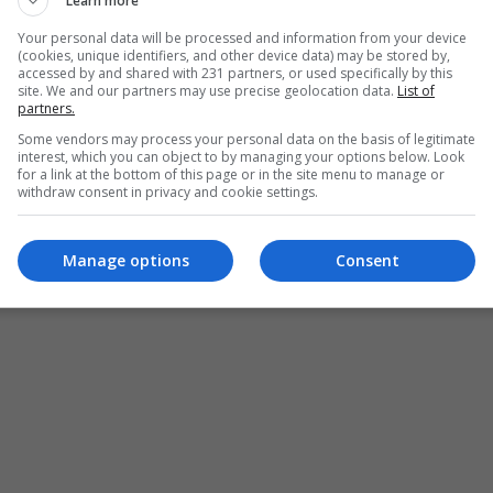
بحري، ورفع العقوبات الاقتصادية، والإفراج
Learn more
Your personal data will be processed and information from your device
(cookies, unique identifiers, and other device data) may be stored by,
accessed by and shared with 231 partners, or used specifically by this
site. We and our partners may use precise geolocation data.
List of
partners.
Some vendors may process your personal data on the basis of legitimate
interest, which you can object to by managing your options below. Look
for a link at the bottom of this page or in the site menu to manage or
withdraw consent in privacy and cookie settings.
Manage options
Consent