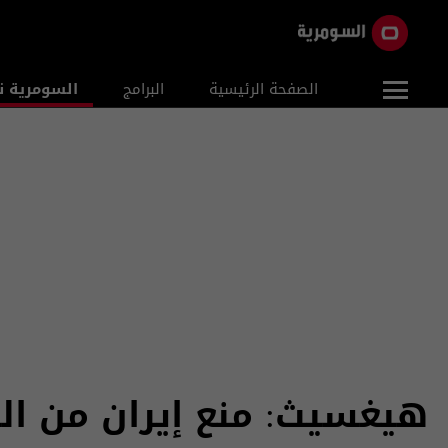
الصفحة الرئيسية
البرامج
السومرية ن
هيغسيث: منع إيران من ال