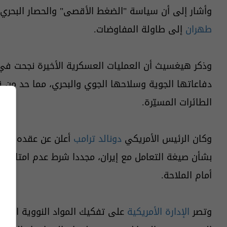
وأشار إلى أن سياسة "الضغط الأقصى" والحصار البحري ألح
طهران
إلى طاولة المفاوضات.
وذكر هيغسيث أن العمليات العسكرية الأخيرة نجحت ف
دفاعاتها الجوية وسلاحها الجوي والبحري، مما حد من قد
الطائرات المسيّرة.
وكان الرئيس الأمريكي
دونالد ترامب
أعلن عن عقده اجتم
بشأن صيغة التعامل مع إيران، مجددا شرط عدم امتلاكها
أمام الملاحة.
وتصر
الإدارة الأمريكية
على تفكيك المواد النووية الإيرا