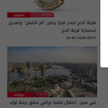
محليات
25.02%
هيئة الحج تصدر قرارا يخص "لم الشمل" وتعديل
استمارة قرعة الحج
06:40 | 2026-08-07
دوليات
17.27%
في مصر.. اعتقال ضابط عراقي سابق برتبة لواء