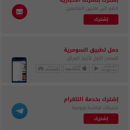
انضم الى ملايين المتابعين
إشترك
حمل تطبيق السومرية
المصدر الأول لأخبار العراق
إشترك بخدمة التلغرام
تحديثات مباشرة ويومية
إشترك