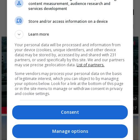
content measurement, audience research and
الأكثر قراءة
services development
Store and/or access information on a device
الآن
48 ساعة
7 أيام
شهر
Learn more
Your personal data will be processed and information from
your device (cookies, unique identifiers, and other device
data) may be stored by, accessed by and shared with 231
partners, or used specifically by this site. We and our partners
may use precise geolocation data.
List of partners.
Some vendors may process your personal data on the basis
of legitimate interest, which you can object to by managing
your options below. Look for a link at the bottom of this page
or in the site menu to manage or withdraw consent in privacy
and cookie settings.
مصدر يوضح ما حصل في بغداد ليلة امس وفجر اليوم
أمن
03:02 | 2026-08-07
53.9%
Consent
Manage options