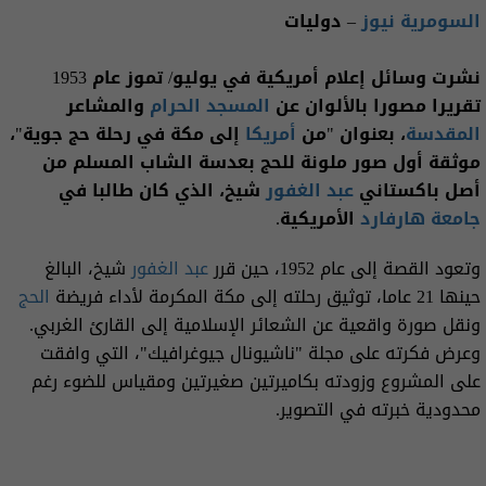
السومرية نيوز
– دوليات
نشرت وسائل إعلام أمريكية في يوليو/ تموز عام 1953
تقريرا مصورا بالألوان عن
المسجد الحرام
والمشاعر
المقدسة
، بعنوان "من
أمريكا
إلى مكة في رحلة حج جوية"،
موثقة أول صور ملونة للحج بعدسة الشاب المسلم من
أصل باكستاني
عبد الغفور
شيخ، الذي كان طالبا في
جامعة هارفارد
الأمريكية.
وتعود القصة إلى عام 1952، حين قرر
عبد الغفور
شيخ، البالغ
حينها 21 عاما، توثيق رحلته إلى مكة المكرمة لأداء فريضة
الحج
ونقل صورة واقعية عن الشعائر الإسلامية إلى القارئ الغربي.
وعرض فكرته على مجلة "ناشيونال جيوغرافيك"، التي وافقت
على المشروع وزودته بكاميرتين صغيرتين ومقياس للضوء رغم
محدودية خبرته في التصوير.