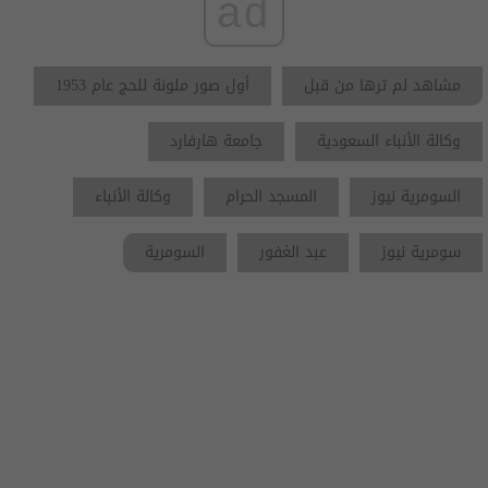
ad
مشاهد لم ترها من قبل
أول صور ملونة للحج عام 1953
وكالة الأنباء السعودية
جامعة هارفارد
السومرية نيوز
المسجد الحرام
وكالة الأنباء
سومرية نيوز
عبد الغفور
السومرية