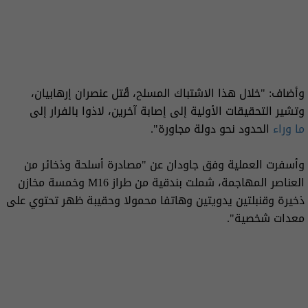
وأضاف: "خلال هذا الاشتباك المسلح، قُتل عنصران إرهابيان،
وتشير التحقيقات الأولية إلى إصابة آخرين، لاذوا بالفرار إلى
ما وراء
الحدود نحو دولة مجاورة".
وأسفرت العملية وفق جاودان عن "مصادرة أسلحة وذخائر من
العناصر المهاجمة، شملت بندقية من طراز M16 وخمسة مخازن
ذخيرة وقنبلتين يدويتين وهاتفا محمولا وحقيبة ظهر تحتوي على
معدات شخصية".