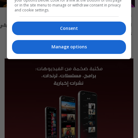
your options below. Look for a link at the bottom of this page
or in the site menu to manage or withdraw consent in privacy
and cookie settings.
علناً
أسرار الفلك
اقتصاد العراق في عين العاصفة- علناً
Consent
م٥ - الحلقة ٨ | الموسم ٥
الى ١٤ آب ٢٠٢٦ | 2026
13:00 | 2026-08-06
15:30 | 2026-08-06
Manage options