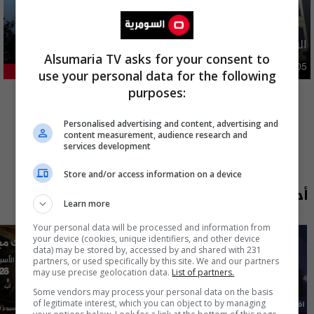
الولايات المتحدة تعلن رفع عقوبات عن ايران
Alsumaria TV asks for your consent to
دوليات
10:10 | 2026-08-05
31.02%
use your personal data for the following
المزيد
purposes:
Personalised advertising and content, advertising and
content measurement, audience research and
services development
Store and/or access information on a device
أحدث الحلقات
Learn more
Your personal data will be processed and information from
your device (cookies, unique identifiers, and other device
data) may be stored by, accessed by and shared with 231
partners, or used specifically by this site. We and our partners
may use precise geolocation data.
List of partners.
Some vendors may process your personal data on the basis
of legitimate interest, which you can object to by managing