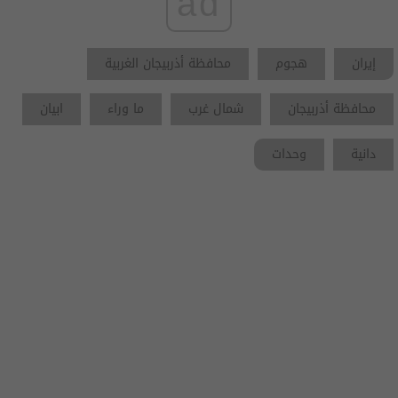
ad
إيران
هجوم
محافظة أذربيجان الغربية
محافظة أذربيجان
شمال غرب
ما وراء
ابيان
دانية
وحدات