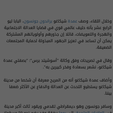
وخلال اللقاء، وصف
عمدة
شيكاغو
براندون
جونسون
، البابا ليو
الرابع عشر بأنه حليف عالمي قوي في قضايا العدالة الاجتماعية
والهجرة والتعويضات، قائلا إن جذورهم وأولوياتهم المشتركة
يمكن أن تساعد في تعزيز الجهود المبذولة لحماية المجتمعات
الضعيفة.
وقال في تصريحات وفق وكالة "أسوشيتد برس": "بصفتي عمدة
شيكاغو، نشعر بسعادة وفخر كبيرين به".
وأضاف عمدة شيكاغو أنه من المريح معرفة أن شخصا من مدينة
شيكاغو يستطيع التحدث عن العدالة والدفاع عن الأكثر ضعفا
بيننا.
وسافر جونسون وهو ديمقراطي تقدمي ويقود ثالث أكبر مدينة
في
الولايات المتحدة
، إلى
روما
برفقة وفد يضم نحو 50 مسؤولا