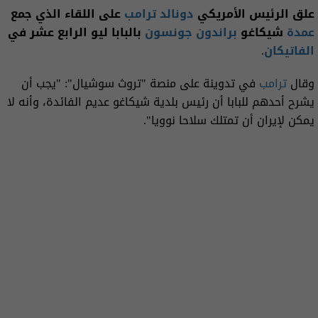
علق الرئيس الأمريكي
دونالد ترامب
على اللقاء الذي جمع
عمدة
شيكاغو
براندون
جونسون
بالبابا ليو الرابع عشر في
الفاتيكان
.
وقال
ترامب
في تدوينة على منصة "تروث سوشيال": "يجب أن
يشرح أحدهم للبابا أن رئيس بلدية شيكاغو عديم الفائدة، وأنه لا
يمكن لإيران أن تمتلك سلاحا نوويا".