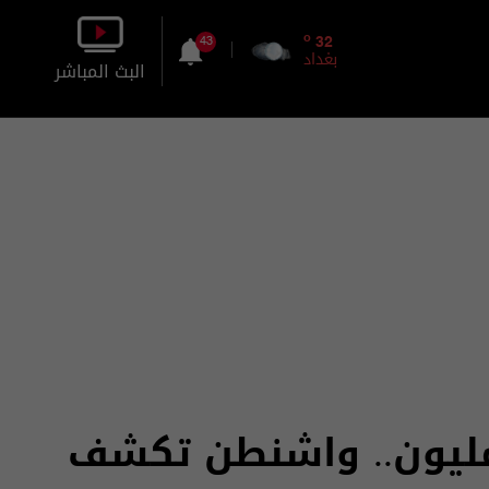
o
32
43
بغداد
البث المباشر
بالصورة
بالصوت
11 ألف دولار بدل المليون.. واشنطن تكشف