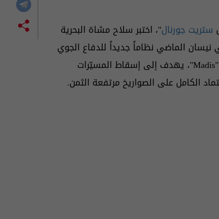
ل
ستريت جورنال
"، اختبر سلاح مشاة البحرية
 نيسان الماضي نظاماً جديداً للدفاع الجوي
يعرف باسم "Marine Air Defense Integrated System" أو "Madis"، يهدف إلى إسقاط المسيّرات
ماد الكامل على الصواريخ مرتفعة الثمن.