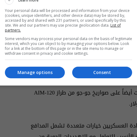
Learn more
ويتكون نظام "Madis" من مركبتين تكتيكيتين خفيفتين من طراز "Joint Light Tactical Vehicle"، البديل
Your personal data will be processed and information from your device
 متطوراً يسهل رصد الأهداف الجوية، فيما
(cookies, unique identifiers, and other device data) may be stored by,
accessed by and shared with 231 partners, or used specifically by this
لحرب الإلكترونية والتشويش على الاتصالات.
site. We and our partners may use precise geolocation data.
List of
partners.
Some vendors may process your personal data on the basis of legitimate
interest, which you can object to by managing your options below. Look
 على مدفع عيار 30 ملم ورشاش آلي أصغر حجماً، إلى جانب ذخائر جديدة باتت
for a link at the bottom of this page or in the site menu to manage or
withdraw consent in privacy and cookie settings.
Manage options
Consent
دمت في الشرق الأوسط مروحيات وطائرات
مزودة بمدافع لإسقاط المسيّرات الإيرانية، لكنها اعتمدت أيضاً على صواريخ جو-جو من طراز AIM-120
ار.
 نظام "Madis"، فهي منح القادة العسكريين خيارات متعددة تشمل المدافع
لة الأنسب للتعامل مع التهديدات الجوية من