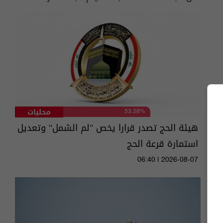
محليات
53.28%
هيئة الحج تصدر قرارا يخص "لم الشمل" وتعديل
استمارة قرعة الحج
06:40 | 2026-08-07